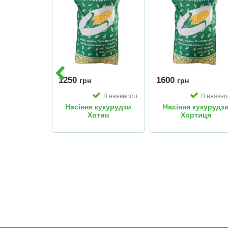
1250
1600
грн
грн
В наявності
В наявності
В наявно
кукурудзи
Насіння кукурудзи
Насіння кукурудз
сла
Хотин
Хортиця