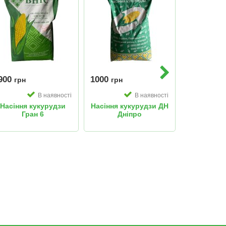
900
1000
1250
грн
грн
грн
В наявності
В наявності
Насіння кукурудзи
Насіння кукурудзи ДН
Насіння к
Гран 6
Дніпро
Фі