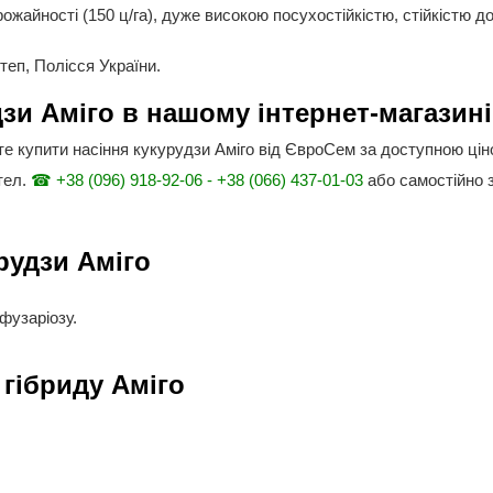
ожайності (150 ц/га), дуже високою посухостійкістю, стійкістю д
теп, Полісся України.
дзи Аміго в нашому інтернет-магазин
те купити насіння кукурудзи Аміго від ЄвроСем за доступною ці
тел.
☎ +38 (096) 918-92-06 - +38 (066) 437-01-03
або самостійно 
рудзи Аміго
 фузаріозу.
 гібриду Аміго