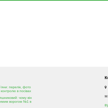
К
р’яни: перелік, фото
 контролю в посівах
м
яшниковий: чому він
димим ворогом №1 в
в