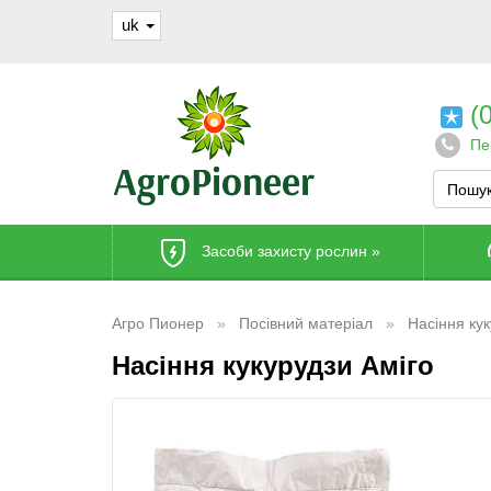
uk
(0
Пе
Засоби захисту рослин
»
Агро Пионер
Посівний матеріал
Насіння ку
Насіння кукурудзи Аміго