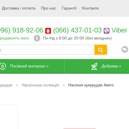
Доставка і оплата
Про нас
Гарантії
Контакти
96) 918-92-06
(066) 437-01-03
Viber
редзвоніть мені
Пн-Нд з 8:00 до 20:00 (без вихідних)
Посівний матеріал
»
Добрива
»
курудзи
Українська селекція
Насіння кукурудзи Аміго