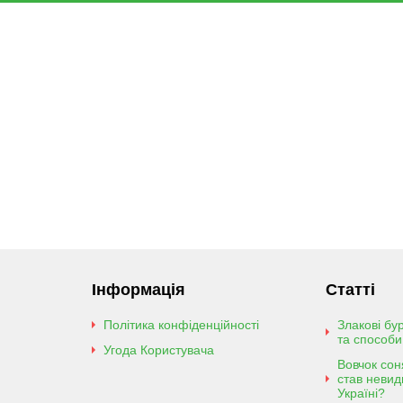
Інформація
Статті
Політика конфіденційності
Злакові бу
та способи
Угода Користувача
Вовчок сон
став неви
Україні?