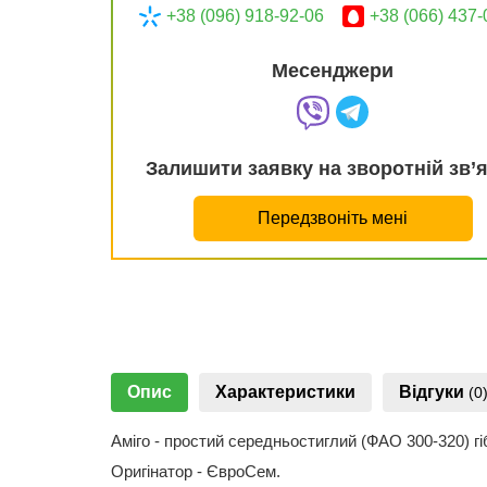
+38 (096) 918-92-06
+38 (066) 437-
Месенджери
Залишити заявку на зворотній зв’
Передзвоніть мені
Опис
Характеристики
Відгуки
(0
Аміго - простий середньостиглий (ФАО 300-320) г
Оригінатор - ЄвроСем.