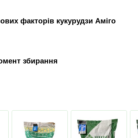
сових факторів кукурудзи Аміго
момент збирання