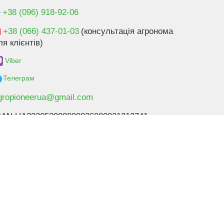
+38 (096) 918-92-06
+38 (066) 437-01-03
(консультація агронома
ля клієнтів)
Viber
Телеграм
gropioneerua@gmail.com
BAN UA233052990000026000031212741
Розробка магазину:
SoloMono.net