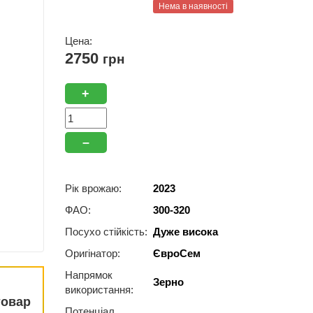
Нема в наявності
Цена:
2750
грн
+
–
Рік врожаю:
2023
ФАО:
300-320
Посухо стійкість:
Дуже висока
Оригінатор:
ЄвроСем
Напрямок
Зерно
використання:
товар
Потенціал