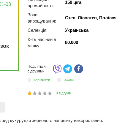
150 ц/га
01-03
врожайності:
Зони
Степ, Лісостеп, Полісся
вирощування:
Селекція:
Українська
К-ть насінин в
80.000
язок
мішку:
Поділіться
с друзями
Порівняти
Бажані
0
відгуків
1
2
3
4
5
20
)
ібрид кукурудзи зернового напрямку використання.