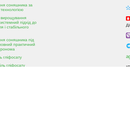
ня соняшника за
 технологією
я вирощування
 системний підхід до
д
я і стабільного
ня соняшника під
повний практичний
гронома
a
ль гліфосату
іль гліфосату
I