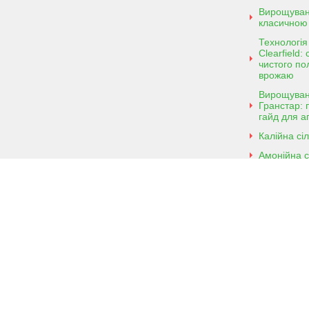
Вирощуван
класичною
Технологі
Clearfield:
чистого пол
врожаю
Вирощуван
Гранстар: 
гайд для а
Калійна сі
Амонійна с
Copyright 2026 Агро Пионер. All Right
Reserved