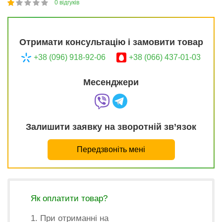
0
відгуків
1
2
3
4
5
20
Отримати консультацію і замовити товар
+38 (096) 918-92-06
+38 (066) 437-01-03
Месенджери
Залишити заявку на зворотній зв’язок
Передзвоніть мені
Як оплатити товар?
1. При отриманні на