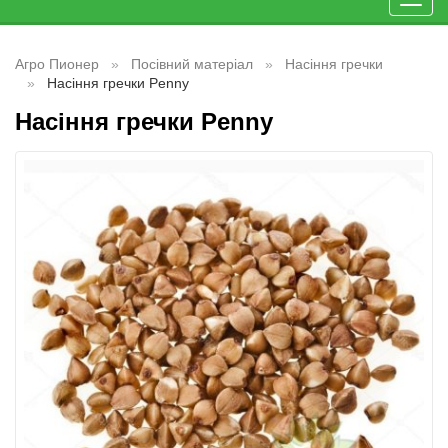
Toggl
navig
Агро Пионер
Посівний матеріал
Насіння гречки
Насіння гречки Penny
Насіння гречки Penny