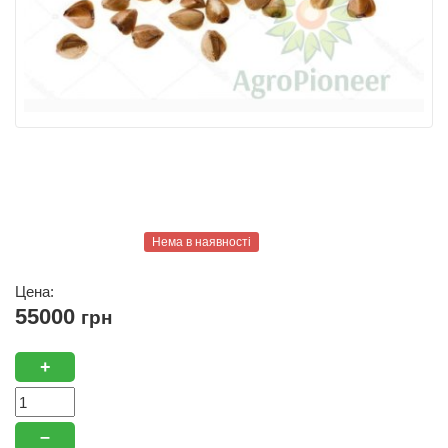
Нема в наявності
Цена:
55000
грн
+
–