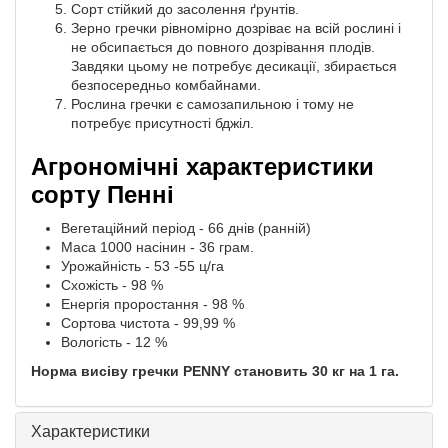
Сорт стійкий до засолення ґрунтів.
Зерно гречки рівномірно дозріває на всій рослині і
не обсипається до повного дозрівання плодів.
Завдяки цьому не потребує десикації, збирається
безпосередньо комбайнами.
Рослина гречки є самозапильною і тому не
потребує присутності бджіл.
Агрономічні характеристики
сорту Пенні
Вегетаційний період - 66 днів (ранній)
Маса 1000 насінин - 36 грам.
Урожайність - 53 -55 ц/га
Схожість - 98 %
Енергія проростання - 98 %
Сортова чистота - 99,99 %
Вологість - 12 %
Норма висіву гречки PENNY становить 30 кг на 1 га.
Характеристики