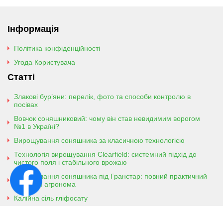
Інформація
Політика конфіденційності
Угода Користувача
Статті
Злакові бур’яни: перелік, фото та способи контролю в
посівах
Вовчок соняшниковий: чому він став невидимим ворогом
№1 в Україні?
Вирощування соняшника за класичною технологією
Технологія вирощування Clearfield: системний підхід до
чистого поля і стабільного врожаю
Вирощування соняшника під Гранстар: повний практичний
гайд для агронома
Калійна сіль гліфосату
Амонійна сіль гліфосату