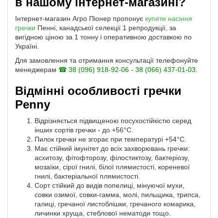
в нашому інтернет-магазині?
Інтернет-магазин Агро Піонер пропонує
купити насіння
гречки
Пенні, канадської селекції 1 репродукції, за
вигідною ціною за 1 тонну і оперативною доставкою по
Україні.
Для замовлення та отримання консультації телефонуйте
менеджерам
☎ 38 (096) 918-92-06 - 38 (066) 437-01-03.
Відмінні особливості гречки
Penny
Відрізняється підвищеною посухостійкістю серед
інших сортів гречки - до +56°С.
Пилок гречки не згорає при температурі +54°С.
Має стійкий імунітет до всіх захворювань гречки:
асхитозу, фітофторозу, філостиктозу, бактеріозу,
мозаїки, сірої гнилі, білої плямистості, кореневої
гнилі, бактеріальної плямистості.
Сорт стійкий до видів попелиці, мінуючої мухи,
совки озимої, совки-гамма, молі, пильщика, трипса,
галиці, гречаної листоблішки, гречаного комарика,
личинки хруща, стеблової нематоди тощо.