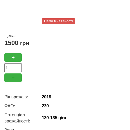
Нема в наявності
Цена:
1500
грн
+
–
Рік врожаю:
2018
ФАО:
230
Потенціал
130-135 ц/га
врожайності:
Зони