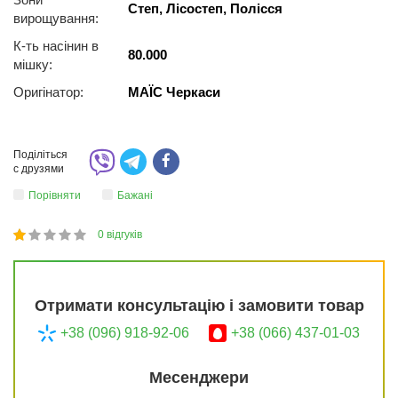
Степ, Лісостеп, Полісся
вирощування:
К-ть насінин в
80.000
мішку:
Оригінатор:
МАЇС Черкаси
Поділіться
с друзями
Порівняти
Бажані
0
відгуків
1
2
3
4
5
20
Отримати консультацію і замовити товар
+38 (096) 918-92-06
+38 (066) 437-01-03
Месенджери