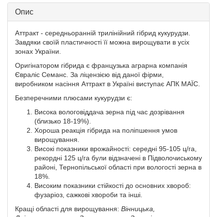
Опис
Аттракт - середньоранній трилінійний гібрид кукурудзи.
Завдяки своїй пластичності її можна вирощувати в усіх
зонах України.
Оригінатором гібрида є французька аграрна компанія
Євраліс Семанс. За ліцензією від даної фірми,
виробником насіння Аттракт в Україні виступає АПК МАЇС.
Безперечними плюсами кукурудзи є:
Висока вологовіддача зерна під час дозрівання
(близько 18-19%).
Хороша реакція гібрида на поліпшення умов
вирощування.
Високі показники врожайності: середні 95-105 ц/га,
рекордні 125 ц/га були відзначені в Підволочиському
районі, Тернопільської області при вологості зерна в
18%.
Високим показники стійкості до основних хвороб:
фузаріоз, сажкові хвороби та інші.
Кращі області для вирощування:
Вінницька,