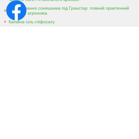
Вирощування соняшника під Гранстар: повний практичний
гайд для агронома
Калійна сіль гліфосату
Амонійна сіль гліфосату
Контактна інформація
м. Кобеляки, Полтавська обл. 39200
вул. Броварська, 7
+38 (096) 918-92-06
+38 (066) 437-01-03
(консультація агронома для
клієнтів)
Viber
Телеграм