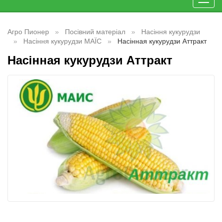
Toggl
navig
Агро Пионер
Посівний матеріал
Насіння кукурудзи
Насіння кукурудзи МАЇС
Насінная кукурудзи Аттракт
Насінная кукурудзи Аттракт