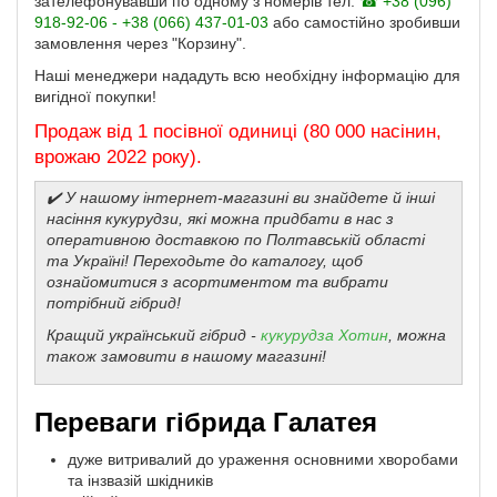
зателефонувавши по одному з номерів тел.
☎ +38 (096)
918-92-06 - +38 (066) 437-01-03
або самостійно зробивши
замовлення через "Корзину".
Наші менеджери нададуть всю необхідну інформацію для
вигідної покупки!
Продаж від 1 посівної одиниці (80 000 насінин,
врожаю 2022 року).
✔️ У нашому інтернет-магазині ви знайдете й інші
насіння кукурудзи, які можна придбати в нас з
оперативною доставкою по Полтавській області
та Україні! Переходьте до каталогу, щоб
ознайомитися з асортиментом та вибрати
потрібний гібрид!
Кращий український гібрид -
кукурудза Хотин
, можна
також замовити в нашому магазині!
Переваги гібрида Галатея
дуже витривалий до ураження основними хворобами
та інзвазій шкідників