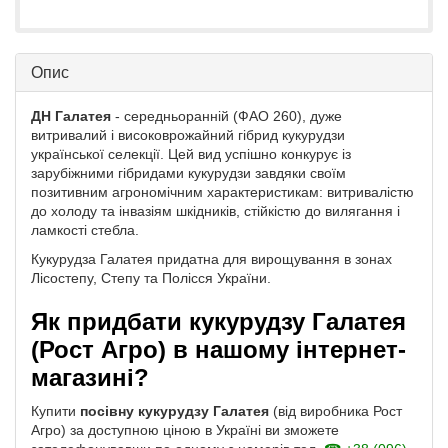
Опис
ДН Галатея
- середньоранній (ФАО 260), дуже
витривалий і високоврожайний гібрид кукурудзи
української селекції. Цей вид успішно конкурує із
зарубіжними гібридами кукурудзи завдяки своїм
позитивним агрономічним характеристикам: витривалістю
до холоду та інвазіям шкідників, стійкістю до вилягання і
ламкості стебла.
Кукурудза Галатея придатна для вирощування в зонах
Лісостепу, Степу та Полісся України.
Як придбати кукурудзу Галатея
(Рост Агро) в нашому інтернет-
магазині?
Купити
посівну кукурудзу Галатея
(від виробника Рост
Агро) за доступною ціною в Україні ви зможете