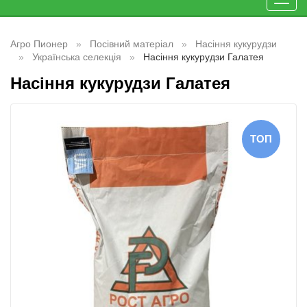
Toggl
navig
Агро Пионер
Посівний матеріал
Насіння кукурудзи
Українська селекція
Насіння кукурудзи Галатея
Насіння кукурудзи Галатея
ТОП