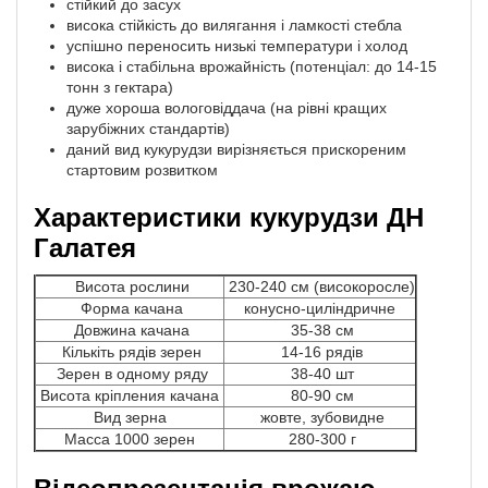
стійкий до засух
висока стійкість до вилягання і ламкості стебла
успішно переносить низькі температури і холод
висока і стабільна врожайність (потенціал: до 14-15
тонн з гектара)
дуже хороша вологовіддача (на рівні кращих
зарубіжних стандартів)
даний вид кукурудзи вирізняється прискореним
стартовим розвитком
Характеристики кукурудзи ДН
Галатея
Висота рослини
230-240 см (високоросле)
Форма качана
конусно-циліндричне
Довжина качана
35-38 см
Кількіть рядів зерен
14-16 рядів
Зерен в одному ряду
38-40 шт
Висота кріпления качана
80-90 см
Вид зерна
жовте, зубовидне
Масса 1000 зерен
280-300 г