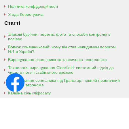
Політика конфіденційності
Угода Користувача
Статті
Злакові бур’яни: перелік, фото та способи контролю в
посівах
Вовчок соняшниковий: чому він став невидимим ворогом
№1 в Україні?
Вирощування соняшника за класичною технологією
Технологія вирощування Clearfield: системний підхід до
чистого поля і стабільного врожаю
Вирощування соняшника під Гранстар: повний практичний
гайд для агронома
Калійна сіль гліфосату
Амонійна сіль гліфосату
Контактна інформація