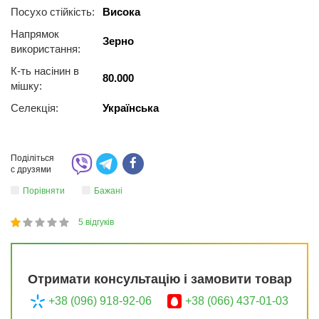
Посухо стійкість:
Висока
Напрямок
Зерно
використання:
К-ть насінин в
80.000
мішку:
Селекція:
Українська
Поділіться
с друзями
Порівняти
Бажані
5
відгуків
1
2
3
4
5
22
Отримати консультацію і замовити товар
+38 (096) 918-92-06
+38 (066) 437-01-03