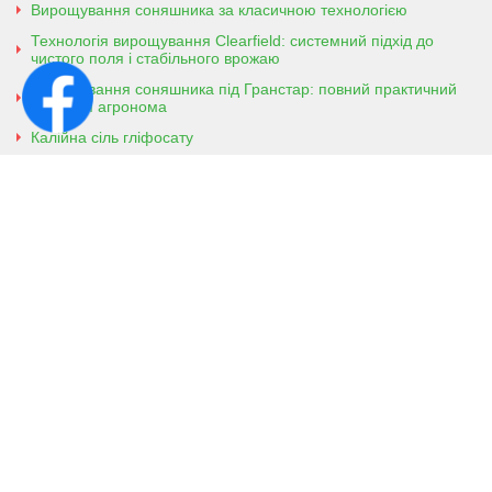
Вирощування соняшника за класичною технологією
Технологія вирощування Clearfield: системний підхід до
чистого поля і стабільного врожаю
Вирощування соняшника під Гранстар: повний практичний
гайд для агронома
Калійна сіль гліфосату
Амонійна сіль гліфосату
Контактна інформація
м. Кобеляки, Полтавська обл. 39200
вул. Броварська, 7
+38 (096) 918-92-06
+38 (066) 437-01-03
(консультація агронома для
клієнтів)
Viber