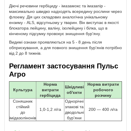
Діючі речовини гербіциду - імазамокс та імазапір -
максимально швидко надходять всередину рослини через
флоему. Дія цих складових аналогічна унікальному
ензиму - ALS, відсутньому у тварин. Він виступає в якості
блокатора лейцину, валіну, ізолейцину і білка, що в
кінченому підсумку провокує знищення бур'яну.
Видимі ознаки проявляються на 5 - 8 день після
обприскування, а для повного знищення бур'янів потрібно
від 2 до 8 тижнів.
Регламент застосування Пульс
Агро
Норма
Норма витрати
Шкідливі
Культура
витрати
робочого
об'єкти
гербіцида
розчину
Соняшник
Однорічні
стійкий
злакові та
1,0-1,2 л/га
200 — 400 л/га
до
дводольні
імідазолінонів
бур'яни