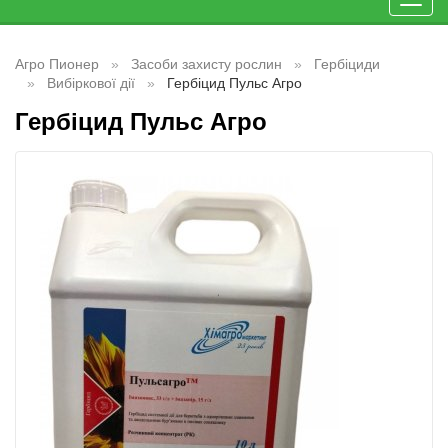
Toggl
navig
Агро Пионер
Засоби захисту рослин
Гербіциди
Вибіркової дії
Гербіцид Пульс Агро
Гербіцид Пульс Агро