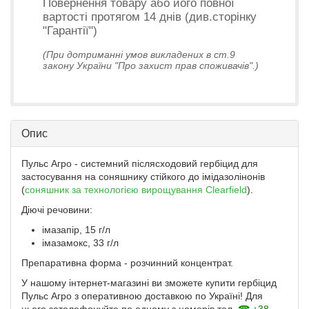
Повернення товару або його повної
вартості протягом 14 днів (див.сторінку
"Гарантії")
(При дотриманні умов викладених в ст.9
закону України "Про захист прав споживачів".)
Опис
Пульс Агро - системний післясходовий гербіцид для
застосування на соняшнику стійкого до імідазолінонів
(
соняшник за технологією вирощування Clearfield
).
Діючі речовини:
імазапір, 15 г/л
імазамокс, 33 г/л
Препаративна форма - розчинний концентрат.
У нашому інтернет-магазині ви зможете купити гербіцид
Пульс Агро з оперативною доставкою по Україні! Для