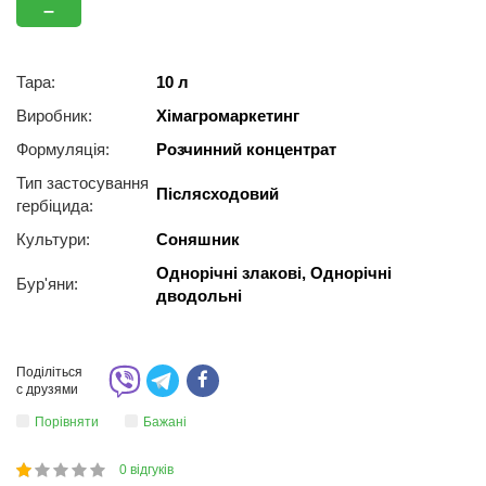
–
Тара:
10 л
Виробник:
Хімагромаркетинг
Формуляція:
Розчинний концентрат
Тип застосування
Післясходовий
гербіцида:
Культури:
Соняшник
Однорічні злакові, Однорічні
Бур'яни:
дводольні
Поділіться
с друзями
Порівняти
Бажані
0
відгуків
1
2
3
4
5
20