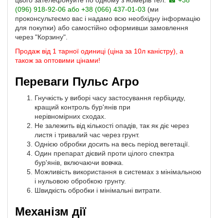
цього зателефонуйте по одному з номерів тел.
☎ +38
(096) 918-92-06 або +38 (066) 437-01-03
(ми
проконсультеємо вас і надамо всю необхідну інформацію
для покупки) або самостійно оформивши замовлення
через "Корзину".
Продаж від 1 тарної одиниці (ціна за 10л каністру), а
також за оптовими цінами!
Переваги Пульс Агро
Гнучкість у виборі часу застосування гербіциду,
кращий контроль бур'янів при
нерівномірних сходах.
Не залежить від кількості опадів, так як діє через
листя і тривалий час через грунт.
Однією обробки досить на весь період вегетації.
Один препарат дієвий проти цілого спектра
бур'янів, включаючи вовчка.
Можливість використання в системах з мінімальною
і нульовою обробкою грунту.
Швидкість обробки і мінімальні витрати.
Механізм дії