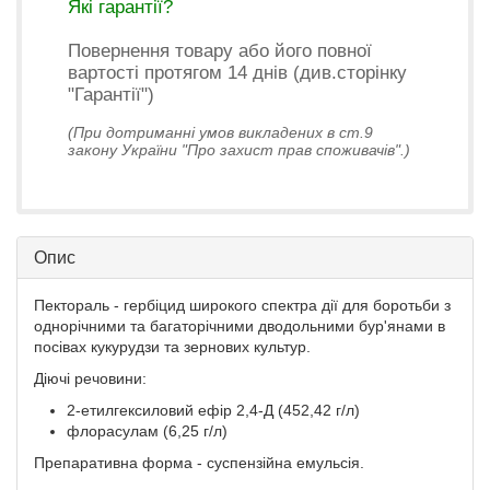
Які гарантії?
Повернення товару або його повної
вартості протягом 14 днів (див.сторінку
"Гарантії")
(При дотриманні умов викладених в ст.9
закону України "Про захист прав споживачів".)
Опис
Пектораль - гербіцид широкого спектра дії для боротьби з
однорічними та багаторічними дводольними бур'янами в
посівах кукурудзи та зернових культур.
Діючі речовини:
2-етилгексиловий ефір 2,4-Д (452,42 г/л)
флорасулам (6,25 г/л)
Препаративна форма - суспензійна емульсія.