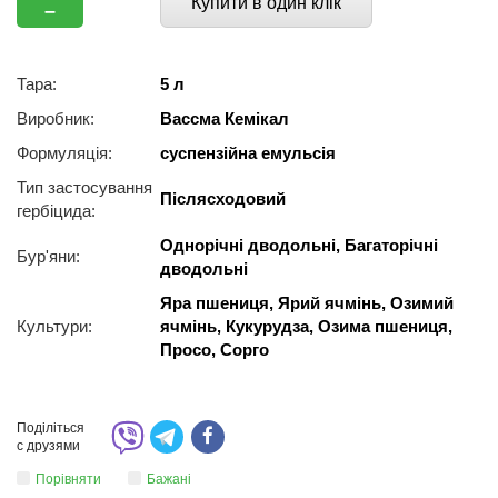
Купити в один клік
–
Тара:
5 л
Виробник:
Вассма Кемікал
Формуляція:
суспензійна емульсія
Тип застосування
Післясходовий
гербіцида:
Однорічні дводольні, Багаторічні
Бур'яни:
дводольні
Яра пшениця, Ярий ячмінь, Озимий
Культури:
ячмінь, Кукурудза, Озима пшениця,
Просо, Сорго
Поділіться
с друзями
Порівняти
Бажані