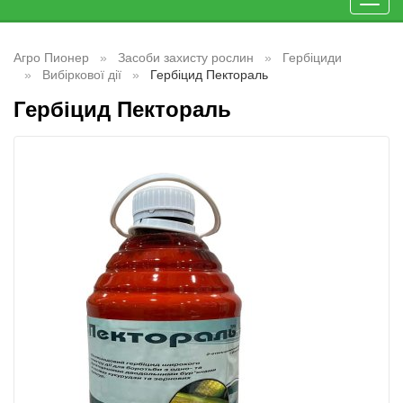
Toggl
navig
Агро Пионер
Засоби захисту рослин
Гербіциди
Вибіркової дії
Гербіцид Пектораль
Гербіцид Пектораль