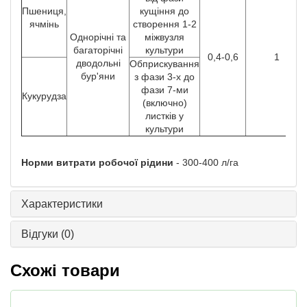
Пшениця,
кущіння до
ячмінь
створення 1-2
Однорічні та
міжвузля
багаторічні
культури
0,4-0,6
1
дводольні
Обприскування
бур'яни
з фази 3-х до
фази 7-ми
Кукурудза
(включно)
листків у
культури
Норми витрати робочої рідини
- 300-400 л/га
Характеристики
Відгуки
(0)
Схожі товари