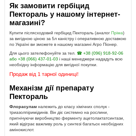
Як замовити гербіцид
Пектораль у нашому інтернет-
магазині?
Купити післясходовий гербіцид Пектораль (аналог
Пріма
)
за вигідною ціною за 5л каністру і оперативною доставкою
по Україні ви зможете в нашому магазині Агро Піонер.
Для цього зателефонуйте за тел.
☎ +38 (096) 918-92-06
або +38 (066) 437-01-03
і наші менеджери нададуть всю
необхідну інформацію для вигідної покупки.
Продаж від 1 тарної одиниці!
Механізм дії препарату
Пектораль
Флорасулам
належить до класу хімічних сполук -
триазолпіримідинів. Він діє системно на рослини,
пригнічуючи виробництво ферменту ацетолактатсинтази,
який відіграє важливу роль у синтезі багатьох необхідних
амінокислот.