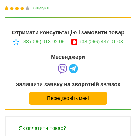
0
відгуків
1
2
3
4
5
84
Отримати консультацію і замовити товар
+38 (096) 918-92-06
+38 (066) 437-01-03
Месенджери
Залишити заявку на зворотній зв’язок
Передзвоніть мені
Як оплатити товар?