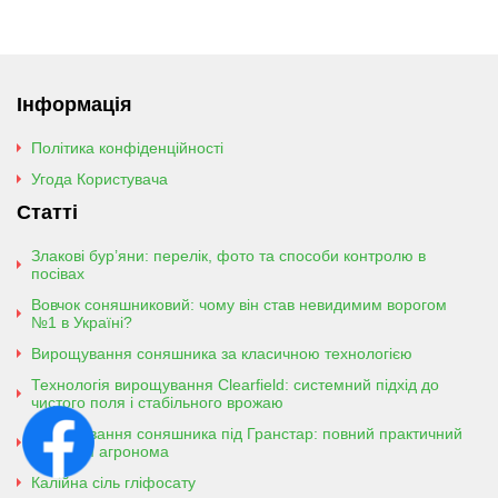
Інформація
Політика конфіденційності
Угода Користувача
Статті
Злакові бур’яни: перелік, фото та способи контролю в
посівах
Вовчок соняшниковий: чому він став невидимим ворогом
№1 в Україні?
Вирощування соняшника за класичною технологією
Технологія вирощування Clearfield: системний підхід до
чистого поля і стабільного врожаю
Вирощування соняшника під Гранстар: повний практичний
гайд для агронома
Калійна сіль гліфосату