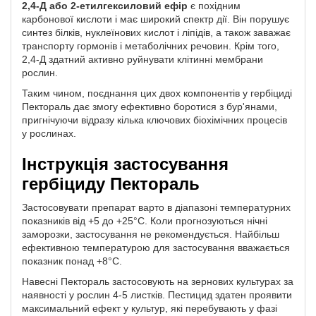
2,4-Д або 2-етилгексиловий ефір
є похідним
карбонової кислоти і має широкий спектр дії. Він порушує
синтез білків, нуклеїнових кислот і ліпідів, а також заважає
транспорту гормонів і метаболічних речовин. Крім того,
2,4-Д здатний активно руйнувати клітинні мембрани
рослин.
Таким чином, поєднання цих двох компонентів у гербіциді
Пектораль дає змогу ефективно боротися з бур'янами,
пригнічуючи відразу кілька ключових біохімічних процесів
у рослинах.
Інструкція застосування
гербіциду Пектораль
Застосовувати препарат варто в діапазоні температурних
показників від +5 до +25°С. Коли прогнозуються нічні
заморозки, застосування не рекомендується. Найбільш
ефективною температурою для застосування вважається
показник понад +8°C.
Навесні Пектораль застосовують на зернових культурах за
наявності у рослин 4-5 листків. Пестицид здатен проявити
максимальний ефект у культур, які перебувають у фазі