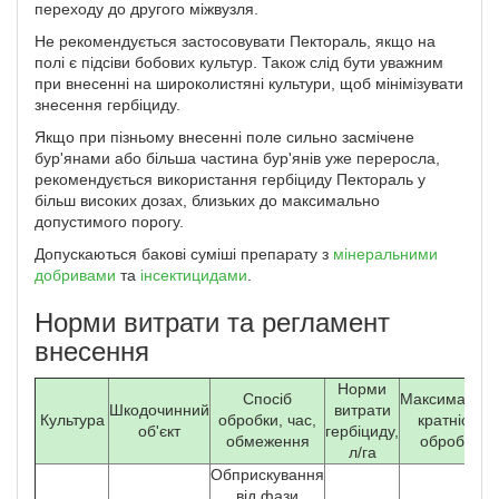
переходу до другого міжвузля.
Не рекомендується застосовувати Пектораль, якщо на
полі є підсіви бобових культур. Також слід бути уважним
при внесенні на широколистяні культури, щоб мінімізувати
знесення гербіциду.
Якщо при пізньому внесенні поле сильно засмічене
бур'янами або більша частина бур'янів уже переросла,
рекомендується використання гербіциду Пектораль у
більш високих дозах, близьких до максимально
допустимого порогу.
Допускаються бакові суміші препарату з
мінеральними
добривами
та
інсектицидами
.
Норми витрати та регламент
внесення
Норми
Спосіб
Максимальн
Шкодочинний
витрати
Культура
обробки, час,
кратність
об'єкт
гербіциду,
обмеження
обробок
л/га
Обприскування
від фази