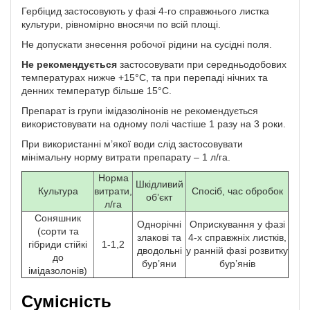
Гербіцид застосовують у фазі 4-го справжнього листка
культури, рівномірно вносячи по всій площі.
Не допускати знесення робочої рідини на сусідні поля.
Не рекомендується
застосовувати при середньодобових
температурах нижче +15°С, та при перепаді нічних та
денних температур більше 15°С.
Препарат із групи імідазолінонів не рекомендується
використовувати на одному полі частіше 1 разу на 3 роки.
При використанні м’якої води слід застосовувати
мінімальну норму витрати препарату – 1 л/га.
Норма
Шкідливий
Культура
витрати,
Спосіб, час обробок
об’єкт
л/га
Соняшник
Однорічні
Оприскування у фазі
(сорти та
злакові та
4-х справжніх листків,
гібриди стійкі
1-1,2
дводольні
у ранній фазі розвитку
до
бур’яни
бур’янів
імідазолонів)
Сумісність