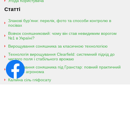
Угода Користувача
Статті
Злакові бур’яни: перелік, фото та способи контролю в
посівах
Вовчок соняшниковий: чому він став невидимим ворогом
№1 в Україні?
Вирощування соняшника за класичною технологією
Технологія вирощування Clearfield: системний підхід до
чистого поля і стабільного врожаю
Вирощування соняшника під Гранстар: повний практичний
гайд для агронома
Калійна сіль гліфосату
Амонійна сіль гліфосату
Контактна інформація
м. Кобеляки, Полтавська обл. 39200