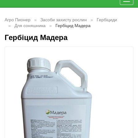
Toggl
navig
Агро Пионер
Засоби захисту рослин
Гербіциди
Для соняшника
Гербіцид Мадера
Гербіцид Мадера