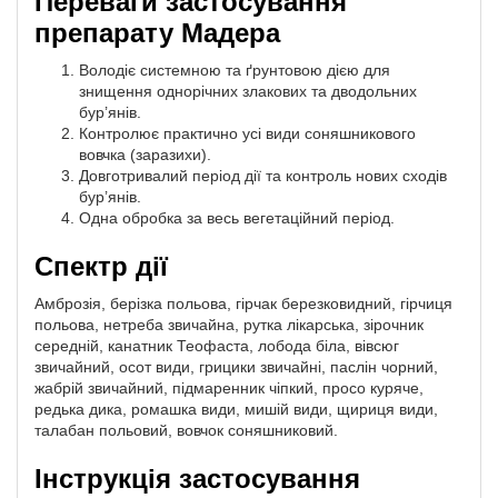
Переваги застосування
препарату Мадера
Володіє системною та ґрунтовою дією для
знищення однорічних злакових та дводольних
бур’янів.
Контролює практично усі види соняшникового
вовчка (заразихи).
Довготривалий період дії та контроль нових сходів
бур’янів.
Одна обробка за весь вегетаційний період.
Спектр дії
Амброзія, берізка польова, гірчак березковидний, гірчиця
польова, нетреба звичайна, рутка лікарська, зірочник
середній, канатник Теофаста, лобода біла, вівсюг
звичайний, осот види, грицики звичайні, паслін чорний,
жабрій звичайний, підмаренник чіпкий, просо куряче,
редька дика, ромашка види, мишій види, щириця види,
талабан польовий, вовчок соняшниковий.
Інструкція застосування