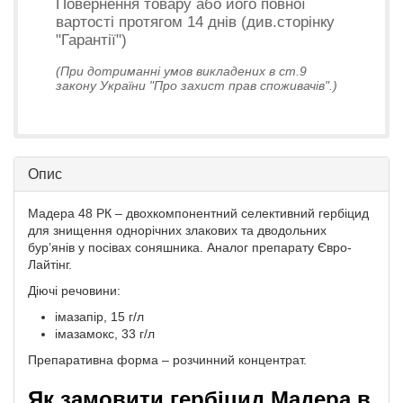
Повернення товару або його повної
вартості протягом 14 днів (див.сторінку
"Гарантії")
(При дотриманні умов викладених в ст.9
закону України "Про захист прав споживачів".)
Опис
Мадера 48 РК – двохкомпонентний селективний гербіцид
для знищення однорічних злакових та дводольних
бур’янів у посівах соняшника. Аналог препарату Євро-
Лайтінг.
Діючі речовини:
імазапір, 15 г/л
імазамокс, 33 г/л
Препаративна форма – розчинний концентрат.
Як замовити гербіцид Мадера в