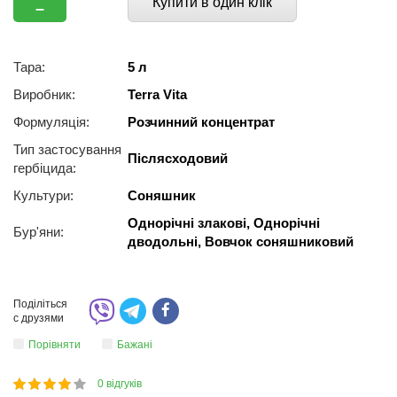
Купити в один клік
–
Тара:
5 л
Виробник:
Terra Vita
Формуляція:
Розчинний концентрат
Тип застосування
Післясходовий
гербіцида:
Культури:
Соняшник
Однорічні злакові, Однорічні
Бур'яни:
дводольні, Вовчок соняшниковий
Поділіться
с друзями
Порівняти
Бажані
0
відгуків
1
2
3
4
5
80