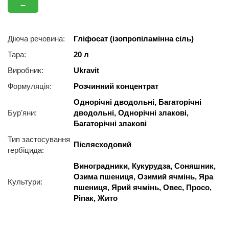
–
Діюча речовина:
Гліфосат (ізопропіламінна сіль)
Тара:
20 л
Виробник:
Ukravit
Формуляція:
Розчинний концентрат
Однорічні дводольні, Багаторічні
Бур'яни:
дводольні, Однорічні злакові,
Багаторічні злакові
Тип застосування
Післясходовий
гербіцида:
Виноградники, Кукурудза, Соняшник,
Озима пшениця, Озимий ячмінь, Яра
Культури:
пшениця, Ярий ячмінь, Овес, Просо,
Ріпак, Жито