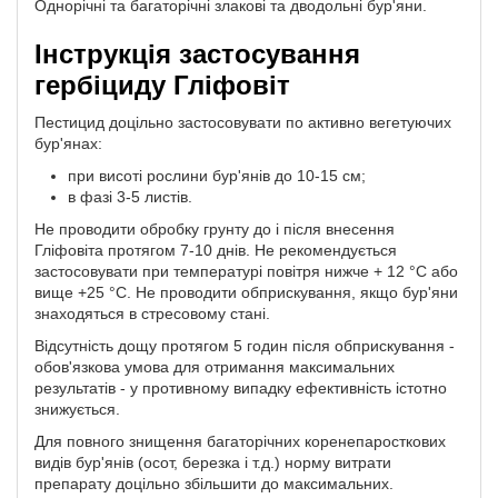
Однорічні та багаторічні злакові та дводольні бур'яни.
Інструкція застосування
гербіциду Гліфовіт
Пестицид доцільно застосовувати по активно вегетуючих
бур'янах:
при висоті рослини бур'янів до 10-15 см;
в фазі 3-5 листів.
Не проводити обробку грунту до і після внесення
Гліфовіта протягом 7-10 днів. Не рекомендується
застосовувати при температурі повітря нижче + 12 °С або
вище +25 °С. Не проводити обприскування, якщо бур'яни
знаходяться в стресовому стані.
Відсутність дощу протягом 5 годин після обприскування -
обов'язкова умова для отримання максимальних
результатів - у противному випадку ефективність істотно
знижується.
Для повного знищення багаторічних коренепаросткових
видів бур'янів (осот, березка і т.д.) норму витрати
препарату доцільно збільшити до максимальних.