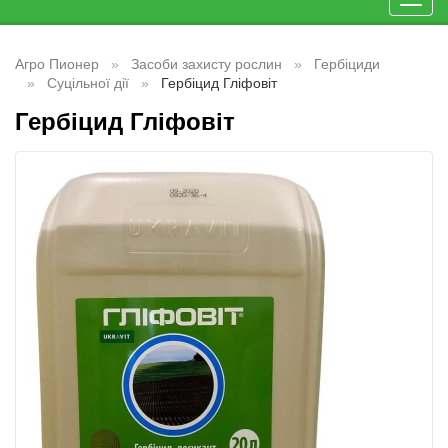
Toggl
navig
Агро Пионер
Засоби захисту рослин
Гербіциди
Суцільної дії
Гербіцид Гліфовіт
Гербіцид Гліфовіт