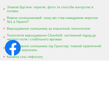
Злакові бур’яни: перелік, фото та способи контролю в
посівах
Вовчок соняшниковий: чому він став невидимим ворогом
№1 в Україні?
Вирощування соняшника за класичною технологією
Технологія вирощування Clearfield: системний підхід до
чистого поля і стабільного врожаю
Вирощування соняшника під Гранстар: повний практичний
гайд для агронома
Калійна сіль гліфосату
Амонійна сіль гліфосату
Контактна інформація
м. Кобеляки, Полтавська обл. 39200
вул. Броварська, 7