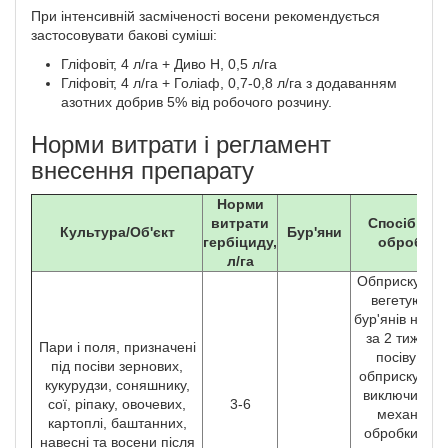
При інтенсивній засміченості восени рекомендується
застосовувати бакові суміші:
Гліфовіт, 4 л/га + Диво Н, 0,5 л/га
Гліфовіт, 4 л/га + Голіаф, 0,7-0,8 л/га з додаванням
азотних добрив 5% від робочого розчину.
Норми витрати і регламент
внесення препарату
Норми
витрати
Спосіб, час
Культура/Об'єкт
Бур'яни
гербіциду,
обробки
л/га
Обприскуван
вегетуючих
бур'янів навес
за 2 тижні д
Пари і поля, призначені
посіву (до
під посіви зернових,
обприскуван
кукурудзи, соняшнику,
виключити вс
сої, ріпаку, овочевих,
3-6
механічні
картоплі, баштанних,
обробки, крі
навесні та восени після