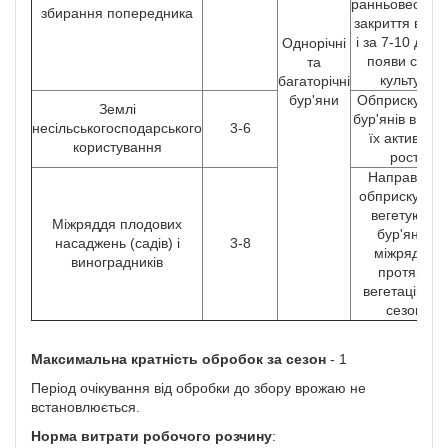
ранньовеснян
збирання попередника
закриття воло
і за 7-10 днів 
Однорічні
появи сході
та
культури
багаторічні
бур'яни
Обприскуван
Землі
бур'янів в пер
несільськогосподарського
3-6
їх активного
користування
росту
Направлен
обприскуван
вегетуючих
Міжряддя плодових
бур'янів в
насаджень (садів) і
3-8
міжряддях
виноградників
протягом
вегетаційног
сезону
Максимальна кратність обробок за сезон
- 1
Період очікування від обробки до збору врожаю не
встановлюється.
Норма витрати робочого розчину
: