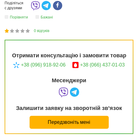
Поділіться
с друзями
Порівняти
Бажані
0
відгуків
1
2
3
4
5
20
Отримати консультацію і замовити товар
+38 (096) 918-92-06
+38 (066) 437-01-03
Месенджери
Залишити заявку на зворотній зв’язок
Передзвоніть мені