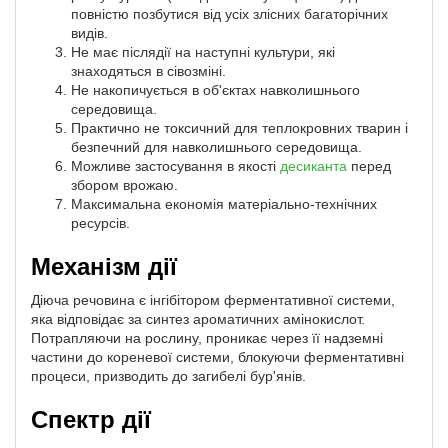
повністю позбутися від усіх злісних багаторічних
видів.
Не має післядії на наступні культури, які
знаходяться в сівозміні.
Не накопичується в об'єктах навколишнього
середовища.
Практично не токсичний для теплокровних тварин і
безпечний для навколишнього середовища.
Можливе застосування в якості
десиканта
перед
збором врожаю.
Максимальна економія матеріально-технічних
ресурсів.
Механізм дії
Діюча речовина є інгібітором ферментативної системи,
яка відповідає за синтез ароматичних амінокислот.
Потрапляючи на рослину, проникає через її надземні
частини до кореневої системи, блокуючи ферментативні
процеси, призводить до загибелі бур'янів.
Спектр дії