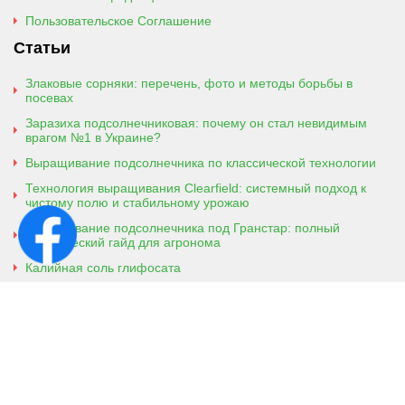
Пользовательское Соглашение
Статьи
Злаковые сорняки: перечень, фото и методы борьбы в
посевах
Заразиха подсолнечниковая: почему он стал невидимым
врагом №1 в Украине?
Выращивание подсолнечника по классической технологии
Технология выращивания Clearfield: системный подход к
чистому полю и стабильному урожаю
Выращивание подсолнечника под Гранстар: полный
практический гайд для агронома
Калийная соль глифосата
Аммонийная соль глифосата
Контактная информация
г. Кобеляки, Полтавская обл. 39200