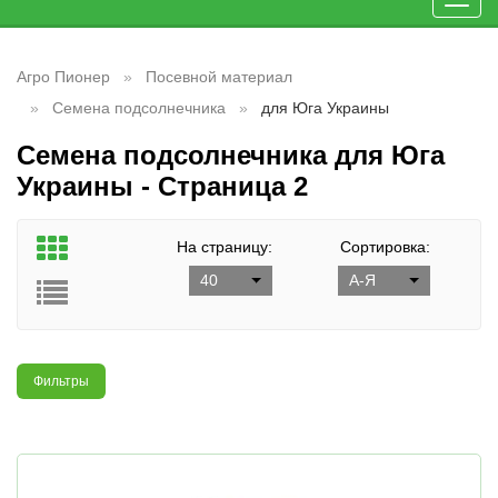
Toggl
navig
Агро Пионер
Посевной материал
Семена подсолнечника
для Юга Украины
Семена подсолнечника для Юга
Украины - Страница 2
На страницу:
Сортировка:
40
А-Я
Фильтры