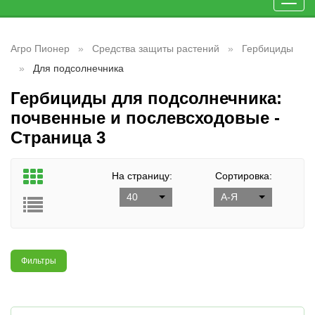
Toggl
navig
Агро Пионер
Средства защиты растений
Гербициды
Для подсолнечника
Гербициды для подсолнечника:
почвенные и послевсходовые -
Страница 3
На страницу:
Сортировка:
40
А-Я
Фильтры