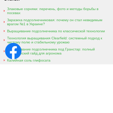
Злаковые сорняки: перечень, фото и методы борьбы в
посевах
Заразиха подсолнечниковая: почему он стал невидимым
врагом №1 в Украине?
Выращивание подсолнечника по классической технологии
Технология выращивания Clearfield: системный подход к
чистому полю и стабильному урожаю
Выращивание подсолнечника под Гранстар: полный
практический гайд для агронома
Калийная соль глифосата
Аммонийная соль глифосата
Контактная информация
г. Кобеляки, Полтавская обл. 39200
ул. Броварская, 7