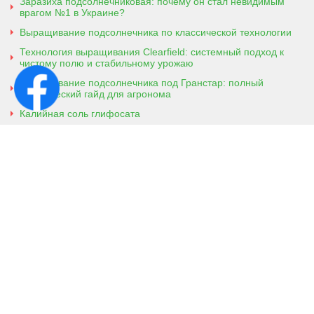
Заразиха подсолнечниковая: почему он стал невидимым
врагом №1 в Украине?
Выращивание подсолнечника по классической технологии
Технология выращивания Clearfield: системный подход к
чистому полю и стабильному урожаю
Выращивание подсолнечника под Гранстар: полный
практический гайд для агронома
Калийная соль глифосата
Аммонийная соль глифосата
Контактная информация
г. Кобеляки, Полтавская обл. 39200
ул. Броварская, 7
+38 (096) 918-92-06
+38 (066) 437-01-03
(консультация агронома для