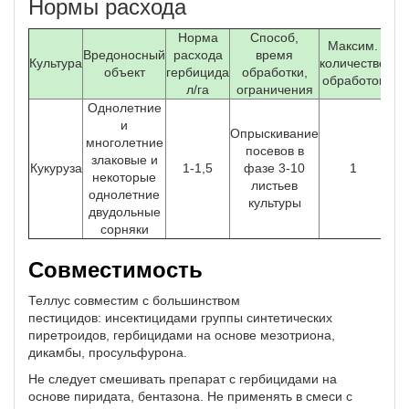
Нормы расхода
Норма
Способ,
Максим.
Вредоносный
расхода
время
Культура
количество
объект
гербицида
обработки,
обработок
л/га
ограничения
Однолетние
и
Опрыскивание
многолетние
посевов в
злаковые и
Кукуруза
1-1,5
фазе 3-10
1
некоторые
листьев
однолетние
культуры
двудольные
сорняки
Совместимость
Теллус совместим с большинством
пестицидов: инсектицидами группы синтетических
пиретроидов, гербицидами на основе мезотриона,
дикамбы, просульфурона.
Не следует смешивать препарат с гербицидами на
основе пиридата, бентазона. Не применять в смеси с