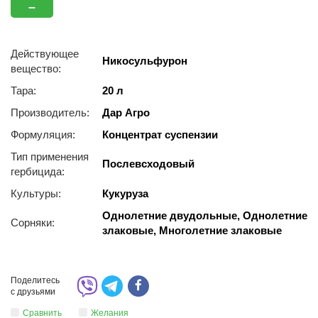
–
Действующее
Никосульфурон
вещество:
Тара:
20 л
Производитель:
Дар Агро
Формуляция:
Концентрат суспензии
Тип применения
Послевсходовый
гербицида:
Культуры:
Кукуруза
Однолетние двудольные, Однолетние
Сорняки:
злаковые, Многолетние злаковые
Поделитесь
с друзьями
Сравнить
Желания