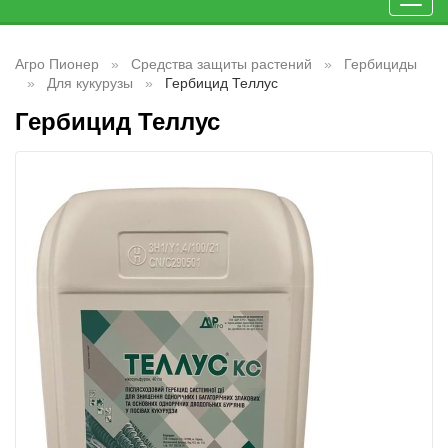
Toggl
navig
Агро Пионер
Средства защиты растений
Гербициды
Для кукурузы
Гербицид Теллус
Гербицид Теллус