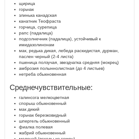
щирица
горьчак
злинька канадская
канатник Теофраста
горчица, сурепица
рапс (падалица)
подсолнечник (падалица), устойчивый к
имидазолинонам
мак, редька дикая, лебеда раскидистая, дурман,
паслен черный (2-4 листа)
пшеница ползучая, звездчатка средняя (мокрец)
амброзия полыннолистная (до 4 листьев)
нетреба обыкновенная
Среднечувствительные:
галинсога мелкоцветная
спорыш обыкновенный
мак дикий
горьчак березковидный
шпергель обыкновенный
фиалка полевая
жабрий обыкновенный
молочай (всходы из семян)