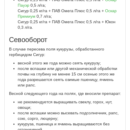
Пауэр
0,5 л/га;
Сигур 0,25 кг/га + ПАВ Омега Плюс 0,5 л/га +
Оскар
Премиум
0,7 л/га;
Сигур 0,25 кг/га + ПАВ Омега Плюс 0,5 л/га + Юкон
0,3 л/га.
Севооборот
В случае пересева поля кукурузы, обработанного
гербицидом Сигур:
весной этого же года можно сеять кукурузу;
после вспашки или другой механической обработки
почвы на глубину не менее 15 см осенью этого же
года разрешается сеять озимые пшеницу, ячмень
или рапс.
Весной следующего года на полях, где вносили препарат:
не рекомендуется выращивать свеклу, горох, нут,
овощи;
после вспашки можно высевать подсолнечник, рапс,
сою, сорго, люцерну;
кукуруза, пшеница и ячмень выращиваются без
ограничений.