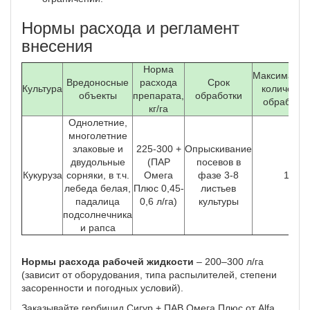
Нормы расхода и регламент
внесения
Норма
Максимальн
Вредоносные
расхода
Срок
Культура
количеств
объекты
препарата,
обработки
обработок
кг/га
Однолетние,
многолетние
злаковые и
225-300 +
Опрыскивание
двудольные
(ПАР
посевов в
Кукуруза
сорняки, в т.ч.
Омега
фазе 3-8
1
лебеда белая,
Плюс 0,45-
листьев
падалица
0,6 л/га)
культуры
подсолнечника
и рапса
Нормы расхода рабочей жидкости
– 200–300 л/га
(зависит от оборудования, типа распылителей, степени
засоренности и погодных условий).
Заказывайте гербицид Сигур + ПАВ Омега Плюс от Alfa