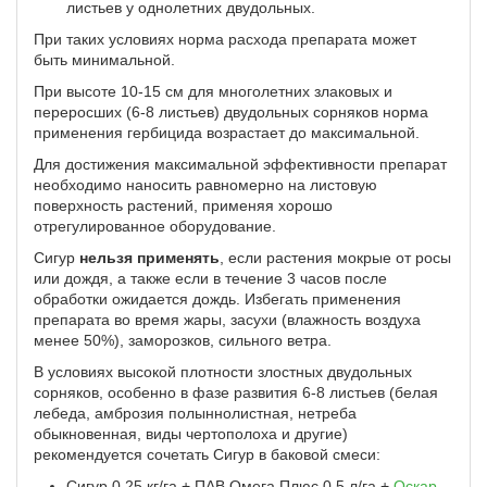
листьев у однолетних двудольных.
При таких условиях норма расхода препарата может
быть минимальной.
При высоте 10-15 см для многолетних злаковых и
переросших (6-8 листьев) двудольных сорняков норма
применения гербицида возрастает до максимальной.
Для достижения максимальной эффективности препарат
необходимо наносить равномерно на листовую
поверхность растений, применяя хорошо
отрегулированное оборудование.
Сигур
нельзя применять
, если растения мокрые от росы
или дождя, а также если в течение 3 часов после
обработки ожидается дождь. Избегать применения
препарата во время жары, засухи (влажность воздуха
менее 50%), заморозков, сильного ветра.
В условиях высокой плотности злостных двудольных
сорняков, особенно в фазе развития 6-8 листьев (белая
лебеда, амброзия полыннолистная, нетреба
обыкновенная, виды чертополоха и другие)
рекомендуется сочетать Сигур в баковой смеси:
Сигур 0,25 кг/га + ПАВ Омега Плюс 0,5 л/га +
Оскар