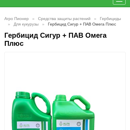
Toggl
navig
Агро Пионер
Средства защиты растений
Гербициды
Для кукурузы
Гербицид Сигур + ПАВ Омега Плюс
Гербицид Сигур + ПАВ Омега
Плюс