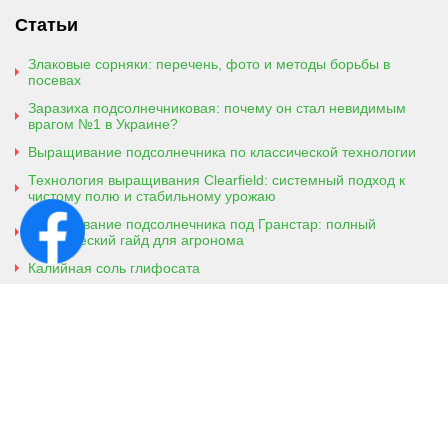
Статьи
Злаковые сорняки: перечень, фото и методы борьбы в
посевах
Заразиха подсолнечниковая: почему он стал невидимым
врагом №1 в Украине?
Выращивание подсолнечника по классической технологии
Технология выращивания Clearfield: системный подход к
чистому полю и стабильному урожаю
Выращивание подсолнечника под Гранстар: полный
практический гайд для агронома
Калийная соль глифосата
Аммонийная соль глифосата
Контактная информация
г. Кобеляки, Полтавская обл. 39200