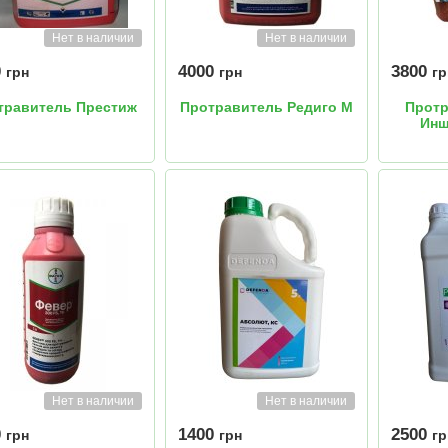
Нет в наличии
Нет в наличии
0
4000
3800
грн
грн
гр
травитель Престиж
Протравитель Редиго М
Протр
Инш
Нет в наличии
Нет в наличии
0
1400
2500
грн
грн
гр