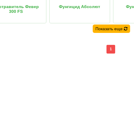
отравитель Февер
Фунгицид Абсолют
Фун
300 FS
Показать еще
1