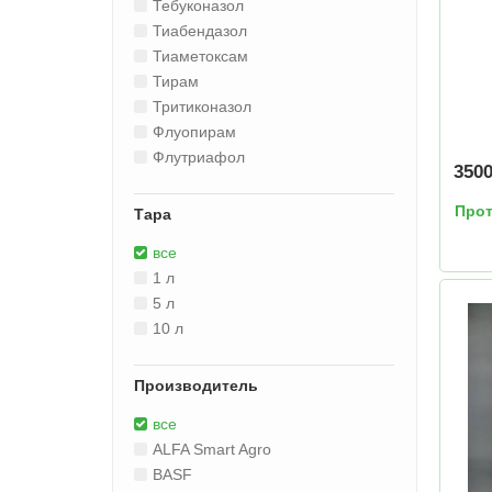
Тебуконазол
Тиабендазол
Тиаметоксам
Тирам
Тритиконазол
Флуопирам
Флутриафол
350
Прот
Тара
все
1 л
5 л
10 л
Производитель
все
ALFA Smart Agro
BASF