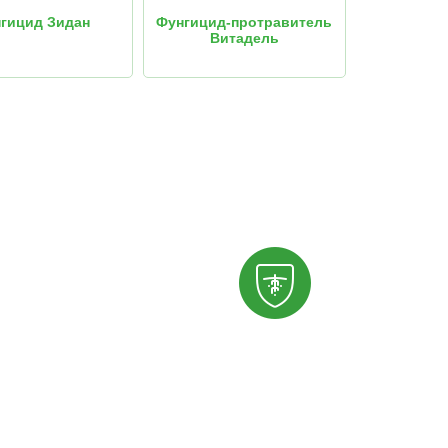
гицид Зидан
Фунгицид-протравитель
Витадель