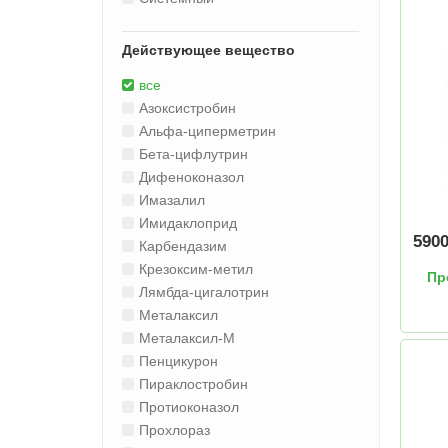
Действующее вещество
все
Азоксистробин
Альфа-циперметрин
Бета-цифлутрин
Дифеноконазол
Имазалил
Имидаклоприд
590
Карбендазим
Крезоксим-метил
Пр
Лямбда-цигалотрин
Металаксил
Металаксил-М
Пенцикурон
Пираклостробин
Протиоконазол
Прохлораз