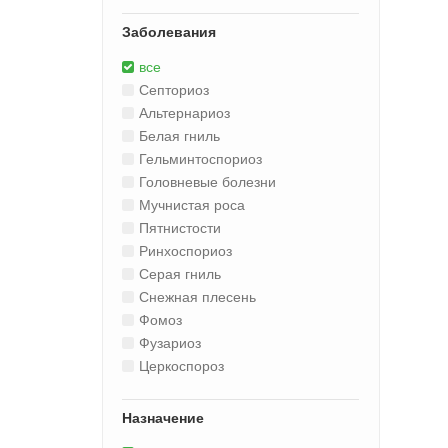
Заболевания
все
Ceптopиoз
Альтернариоз
Белая гниль
Гельминтоспориоз
Головневые болезни
Мучнистая роса
Пятнистости
Ринхоспориоз
Серая гниль
Снежная плесень
Фомоз
Фузариоз
Церкоспороз
Назначение