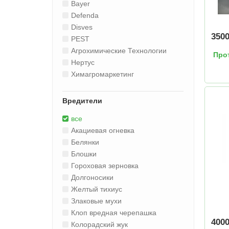
Bayer
Defenda
Disves
350
PEST
Агрохимические Технологии
Про
Нертус
Химагромаркетинг
Вредители
все
Акациевая огневка
Белянки
Блошки
Гороховая зерновка
Долгоносики
Желтый тихиус
Злаковые мухи
Клоп вредная черепашка
400
Колорадский жук