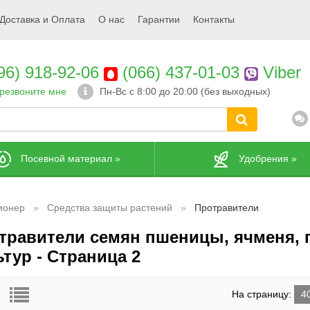
Доставка и Оплата
О нас
Гарантии
Контакты
96) 918-92-06
(066) 437-01-03
Viber
резвоните мне
Пн-Вс с 8:00 до 20:00 (без выходных)
Посевной материал
»
Удобрения
»
ионер
Средства защиты растений
Протравители
травители семян пшеницы, ячменя, 
ьтур - Страница 2
На страницу:
4