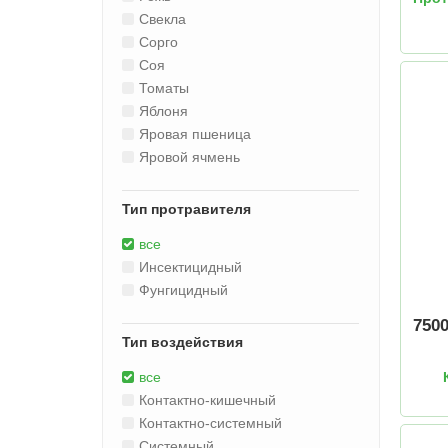
Свекла
Сорго
Соя
Томаты
Яблоня
Яровая пшеница
Яровой ячмень
Тип протравителя
все
Инсектицидный
Фунгицидный
750
Тип воздействия
все
Контактно-кишечный
Контактно-системный
Системный