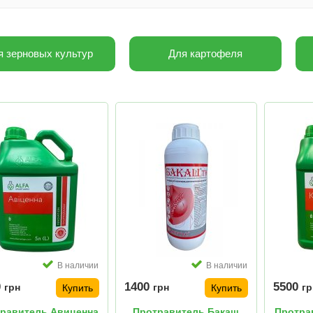
я зерновых культур
Для картофеля
В наличии
В наличии
0
1400
5500
грн
грн
гр
Купить
Купить
равитель Авиценна
Протравитель Бакаш
Протра