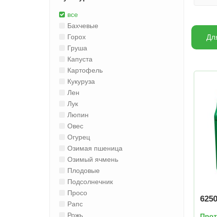
все
Бахчевые
Дл
Горох
Груша
Капуста
Картофель
Кукуруза
Лен
Лук
Люпин
Овес
Огурец
Озимая пшеница
Озимый ячмень
Плодовые
Подсолнечник
Просо
625
Рапс
Рожь
Прот