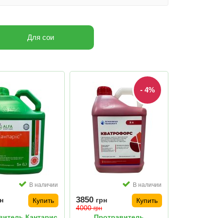
Для сои
- 4%
В наличии
В наличии
3850
н
грн
Купить
Купить
4000
грн
витель Кантарис
Протравитель