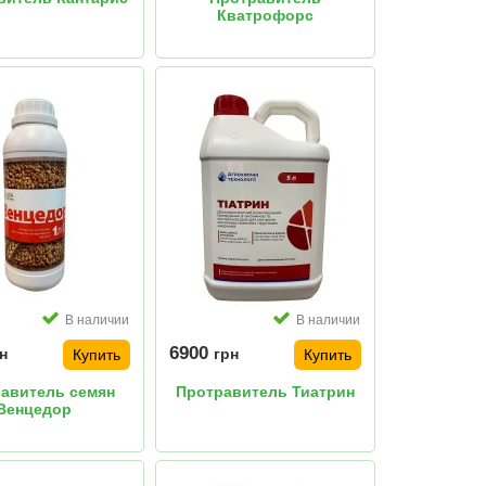
Кватрофорс
В наличии
В наличии
6900
н
грн
Купить
Купить
авитель семян
Протравитель Тиатрин
Венцедор