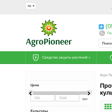
ru
(0
Пе
Средства защиты растений
»
Агро П
Про
Цена
кул
грн
Культуры