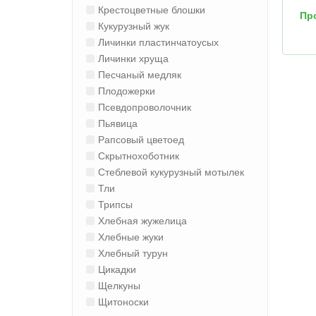
Крестоцветные блошки
Пр
Кукурузный жук
Личинки пластинчатоусых
Личинки хруща
Пеcчaный медляк
Плодожерки
Псевдопроволочник
Пьявица
Рапсовый цветоед
Скрытнохоботник
Стеблевой кукурузный мотылек
Тли
Трипсы
Хлебная жужелица
Хлебные жуки
Хлебный турун
Цикадки
Щелкуны
Щитоноски