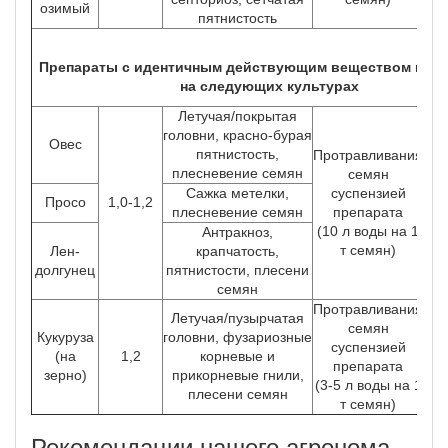
озимый
пятнистость
Препараты с идентичным действующим веществом исп
на следующих культурах
Летучая/покрытая
головни, красно-бурая
Овес
пятнистость,
Протравливания
плесневение семян
семян
Сажка метелки,
суспензией
Просо
1,0-1,2
плесневение семян
препарата
(10 л воды на 1
Антракноз,
т семян)
Лен-
крапчатость,
долгунец
пятнистости, плесени
семян
Протравливания
Летучая/пузырчатая
семян
Кукуруза
головни, фузариозные
суспензией
(на
1,2
корневые и
препарата
зерно)
прикорневые гнили,
(3-5 л воды на 1
плесени семян
т семян)
Рекомендации нашего агронома