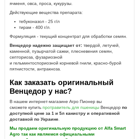
ячменя, овса, проса, кукурузы.
Действующие вещества препарата:
тебуконазол - 25 г/л
тирам - 400 г/л.
Формуляция - текущий концентрат для обработки семян.
Венцедор надежно защищает от:
твердой, летучей,
каменной, пузырчатой сажки, плесневения семян,
септориоза, фузариозной
и гельминтоспориозной корневой гнили, красно-бурой
пятнистости, антракноза.
Как заказать оригинальный
Венцедор у нас?
В нашем интернет-магазине Агро Пионер вы
сможете купить
протравитель для пшеницы
Венцедор
по
доступной цене за 1 и 5л канистру и оперативной
доставкой по Украине
.
Мы продаем оригинальную продукцию от Alfa Smart
Agro так как являемся официальными