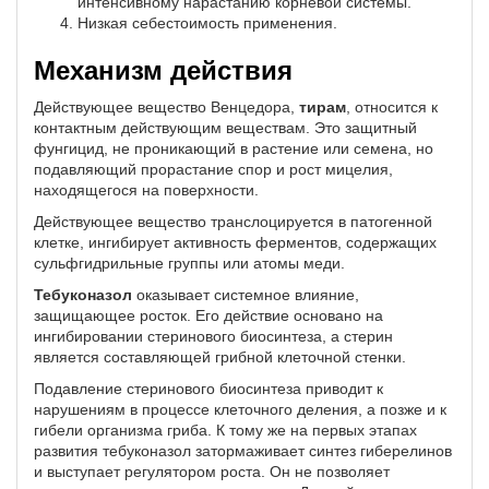
интенсивному нарастанию корневой системы.
Низкая себестоимость применения.
Механизм действия
Действующее вещество Венцедора,
тирам
, относится к
контактным действующим веществам. Это защитный
фунгицид, не проникающий в растение или семена, но
подавляющий прорастание спор и рост мицелия,
находящегося на поверхности.
Действующее вещество транслоцируется в патогенной
клетке, ингибирует активность ферментов, содержащих
сульфгидрильные группы или атомы меди.
Тебуконазол
оказывает системное влияние,
защищающее росток. Его действие основано на
ингибировании стеринового биосинтеза, а стерин
является составляющей грибной клеточной стенки.
Подавление стеринового биосинтеза приводит к
нарушениям в процессе клеточного деления, а позже и к
гибели организма гриба. К тому же на первых этапах
развития тебуконазол затормаживает синтез гиберелинов
и выступает регулятором роста. Он не позволяет