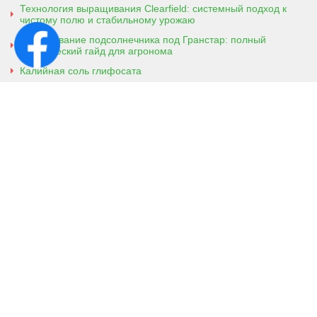
Технология выращивания Clearfield: системный подход к
чистому полю и стабильному урожаю
Выращивание подсолнечника под Гранстар: полный
практический гайд для агронома
Калийная соль глифосата
Аммонийная соль глифосата
Контактная информация
г. Кобеляки, Полтавская обл. 39200
ул. Броварская, 7
+38 (096) 918-92-06
+38 (066) 437-01-03
(консультация агронома для
клиентов)
Viber