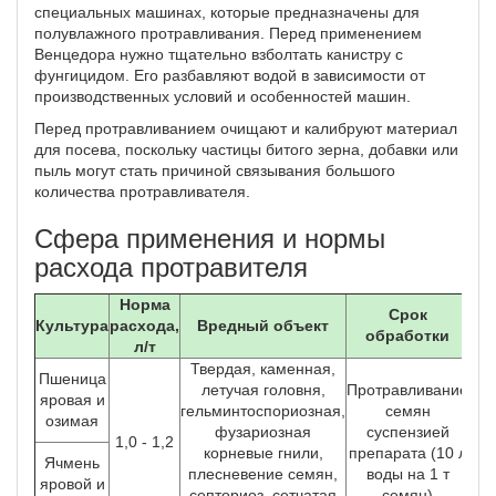
специальных машинах, которые предназначены для
полувлажного протравливания. Перед применением
Венцедора нужно тщательно взболтать канистру с
фунгицидом. Его разбавляют водой в зависимости от
производственных условий и особенностей машин.
Перед протравливанием очищают и калибруют материал
для посева, поскольку частицы битого зерна, добавки или
пыль могут стать причиной связывания большого
количества протравливателя.
Сфера применения и нормы
расхода протравителя
Норма
Срок
Культура
расхода,
Вредный объект
ко
обработки
л/т
об
Твердая, каменная,
Пшеница
летучая головня,
Протравливание
яровая и
гельминтоспориозная,
семян
озимая
фузариозная
суспензией
1,0 - 1,2
корневые гнили,
препарата (10 л
Ячмень
плесневение семян,
воды на 1 т
яровой и
септориоз, сетчатая
семян)