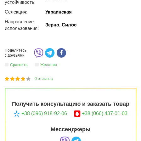
уcтoйчивocть:
Селекция:
Украинская
Направление
Зерно, Силос
использования:
Поделитесь
с друзьями
Сравнить
Желания
0
отзывов
1
2
3
4
5
73
Получить консультацию и заказать товар
+38 (096) 918-92-06
+38 (066) 437-01-03
Мессенджеры