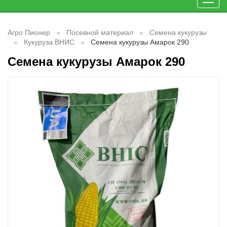
Toggl
navig
Агро Пионер
Посевной материал
Семена кукурузы
Кукуруза ВНИС
Семена кукурузы Амарок 290
Семена кукурузы Амарок 290