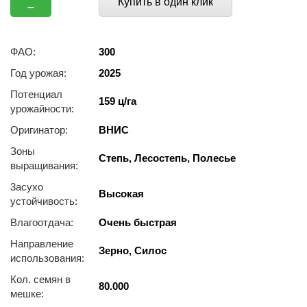
Купить в один клик
–
ФАО:
300
Год урожая:
2025
Потенциал
159 ц/га
урожайности:
Оригинатор:
ВНИС
Зоны
Степь, Лесостепь, Полесье
выращивания:
3acуxo
Высокая
уcтoйчивocть:
Влагоотдача:
Очень быстрая
Направление
Зерно, Силос
использования:
Кол. семян в
80.000
мешке: