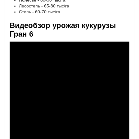
Полесье - 80-90 тыс/га
Лесостепь - 65-80 тыс/га
Степь - 60-70 тыс/га
Видеобзор урожая кукурузы
Гран 6