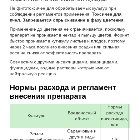
Не фитотоксичен для обрабатываемых культур при
соблюдении регламентов применения.
Токсичен для
пчел
.
Запрещается опрыскивание в фазу цветения.
Применение до цветения не ограничивается, поскольку
препарат не проникает в нектар и пыльцу цветов. Форинт
быстро проникает в кутикулу листьев и плодов, поэтому
через 2 часа после его внесения осадки или сильная
роса не снижают эффективность препарата.
Совместим с другими инсектицидами, акарицидами,
фунгицидами, водные растворы которых имеют
нейтральную реакцию.
Нормы расхода и регламент
внесения препарата
Нормы
Вредоносный
расхода
С
Культура
объект
инсектицида,
об
л/га
Саранчовые и
Земли
другие виды
несельскохозяйственного
1,5