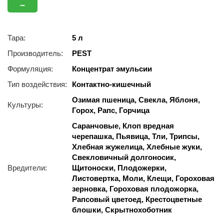
–
Тара:
5 л
Производитель:
PEST
Формуляция:
Концентрат эмульсии
Тип воздействия:
Контактно-кишечный
Озимая пшеница, Свекла, Яблоня,
Культуры:
Горох, Рапс, Горчица
Саранчовые, Клоп вредная
черепашка, Пьявица, Тли, Трипсы,
Хлебная жужелица, Хлебные жуки,
Свекловичный долгоносик,
Вредители:
Щитоноски, Плодожерки,
Листовертка, Моли, Клещи, Гороховая
зерновка, Гороховая плодожорка,
Рапсовый цветоед, Крестоцветные
блошки, Скрытнохоботник