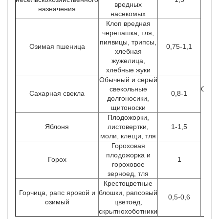
вредных
назначения
насекомых
Клоп вредная
черепашка, тля,
пиявицы, трипсы,
Озимая пшеница
0,75-1,1
хлебная
жужелица,
хлебные жуки
Обычный и серый
свекольные
Опры
Сахарная свекла
0,8-1
долгоносики,
в 
щитоноски
ве
Плодожорки,
Яблоня
листовертки,
1-1,5
моли, клещи, тля
Гороховая
плодожорка и
Горох
1
гороховое
зерноед, тля
Крестоцветные
Горчица, рапс яровой и
блошки, рапсовый
0,5-0,6
озимый
цветоед,
скрытнохоботники