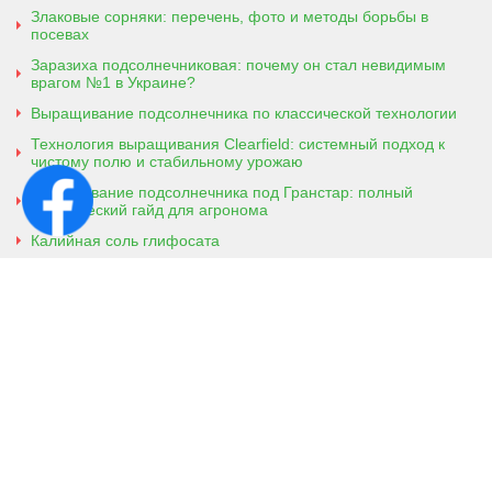
Злаковые сорняки: перечень, фото и методы борьбы в
посевах
Заразиха подсолнечниковая: почему он стал невидимым
врагом №1 в Украине?
Выращивание подсолнечника по классической технологии
Технология выращивания Clearfield: системный подход к
чистому полю и стабильному урожаю
Выращивание подсолнечника под Гранстар: полный
практический гайд для агронома
Калийная соль глифосата
Аммонийная соль глифосата
Контактная информация
г. Кобеляки, Полтавская обл. 39200
ул. Броварская, 7
+38 (096) 918-92-06