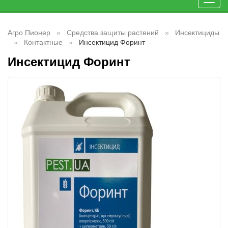
Toggl
navig
Агро Пионер
Средства защиты растений
Инсектициды
Контактные
Инсектицид Форинт
Инсектицид Форинт