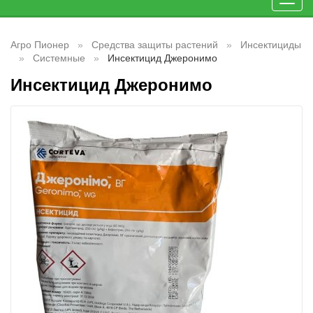
Toggl
navig
Агро Пионер
Средства защиты растений
Инсектициды
Системные
Инсектицид Джеронимо
Инсектицид Джеронимо