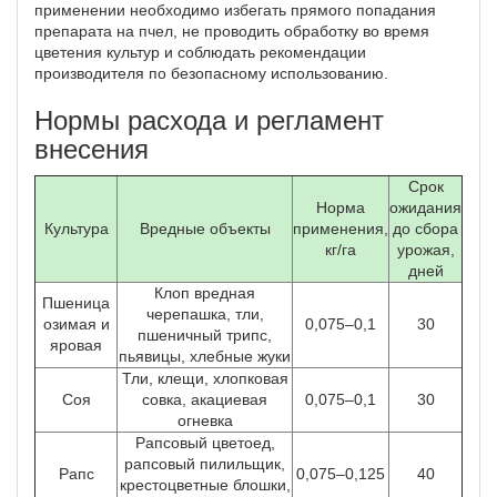
применении необходимо избегать прямого попадания
препарата на пчел, не проводить обработку во время
цветения культур и соблюдать рекомендации
производителя по безопасному использованию.
Нормы расхода и регламент
внесения
Срок
Норма
ожидания
Культура
Вредные объекты
применения,
до сбора
кг/га
урожая,
дней
Клоп вредная
Пшеница
черепашка, тли,
озимая и
0,075–0,1
30
пшеничный трипс,
яровая
пьявицы, хлебные жуки
Тли, клещи, хлопковая
Соя
совка, акациевая
0,075–0,1
30
огневка
Рапсовый цветоед,
рапсовый пилильщик,
Рапс
0,075–0,125
40
крестоцветные блошки,