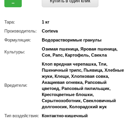
Купить в один клик
–
Тара:
1 кг
Производитель:
Corteva
Формуляция:
Водорастворимые гранулы
Озимая пшеница, Яровая пшеница,
Культуры:
Соя, Рапс, Картофель, Свекла
Клоп вредная черепашка, Тли,
Пшеничный трипс, Пьявица, Хлебные
жуки, Клещи, Хлопковая совка,
Акациевая огневка, Рапсовый
Вредители:
цветоед, Рапсовый пилильщик,
Крестоцветные блошки,
Скрытнохоботник, Свекловичный
долгоносик, Колорадский жук
Тип воздействия:
Контактно-кишечный