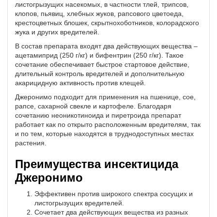
листогрызущих насекомых, в частности тлей, трипсов,
клопов, пьявиц, хлебных жуков, рапсового цветоеда,
крестоцветных блошек, скрытнохоботников, колорадского
жука и других вредителей.
В состав препарата входят два действующих вещества –
ацетамиприд (250 г/кг) и бифентрин (250 г/кг). Такое
сочетание обеспечивает быстрое стартовое действие,
длительный контроль вредителей и дополнительную
акарицидную активность против клещей.
Джеронимо подходит для применения на пшенице, сое,
рапсе, сахарной свекле и картофеле. Благодаря
сочетанию неоникотиноида и пиретроида препарат
работает как по открыто расположенным вредителям, так
и по тем, которые находятся в труднодоступных местах
растения.
Преимущества инсектицида
Джеронимо
Эффективен против широкого спектра сосущих и
листогрызущих вредителей.
Сочетает два действующих вещества из разных