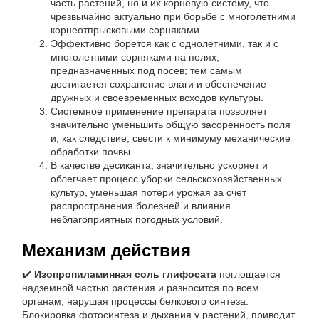
часть растений, но и их корневую систему, что
чрезвычайно актуально при борьбе с многолетними
корнеотпрысковыми сорняками.
Эффективно борется как с однолетними, так и с
многолетними сорняками на полях,
предназначенных под посев; тем самым
достигается сохранение влаги и обеспечение
дружных и своевременных всходов культуры.
Системное применение препарата позволяет
значительно уменьшить общую засоренность поля
и, как следствие, свести к минимуму механические
обработки почвы.
В качестве десиканта, значительно ускоряет и
облегчает процесс уборки сельскохозяйственных
культур, уменьшая потери урожая за счет
распространения болезней и влияния
неблагоприятных погодных условий.
Механизм действия
✔️
Изопропиламинная соль глифосата
поглощается
надземной частью растения и разносится по всем
органам, нарушая процессы белкового синтеза.
Блокировка фотосинтеза и дыхания у растений, приводит