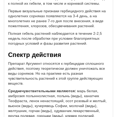
к полной их гибели, в том числе и корневой системы.
Первые визуальные признаки гербицидного действия на
однолетних сорняках появляются на 3-4 день, а на
многолетних не ранее 7-го дня после внесения, в виде
пожелтения, хлорозов, обесцвечивания растений.
Полная гибель растений наблюдается в течение 2-2,5
недель после обработки при условии благоприятных
погодных условий и фазы развития растений.
Спектр действия
Препарат Аргумент относятся к гербицидам сплошного
действия, поэтому теоретически должен уничтожать все
виды сорняков. Но на практике есть разная
чувствительность растений к этой группе действующих
веществ.
Среднечувствительными являются:
марь белая,
амброзия полыннолистная, полынь (виды), канатчик
Теофраста, ленок ненастоящий, осот розовый и желтый,
вьюнок (виды), кучерявець Софии, молочай (виды),
желтушник, горчак (виды), одуванчик лекарственный,
ярутка полевая, горошки (виды), клевер ползучий,