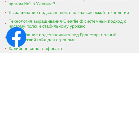
врагом №1 в Украине?
Выращивание подсолнечника по классической технологии
Технология выращивания Clearfield: системный подход к
чистому полю и стабильному урожаю
Выращивание подсолнечника под Гранстар: полный
практический гайд для агронома
Калийная соль глифосата
Аммонийная соль глифосата
Контактная информация
г. Кобеляки, Полтавская обл. 39200
ул. Броварская, 7
+38 (096) 918-92-06
+38 (066) 437-01-03
(консультация агронома для
клиентов)