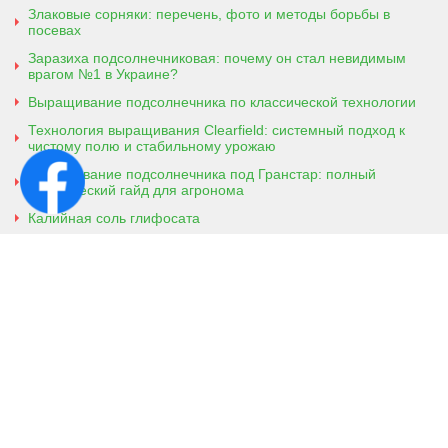
Злаковые сорняки: перечень, фото и методы борьбы в
посевах
Заразиха подсолнечниковая: почему он стал невидимым
врагом №1 в Украине?
Выращивание подсолнечника по классической технологии
Технология выращивания Clearfield: системный подход к
чистому полю и стабильному урожаю
Выращивание подсолнечника под Гранстар: полный
практический гайд для агронома
Калийная соль глифосата
Аммонийная соль глифосата
Контактная информация
г. Кобеляки, Полтавская обл. 39200
ул. Броварская, 7
+38 (096) 918-92-06