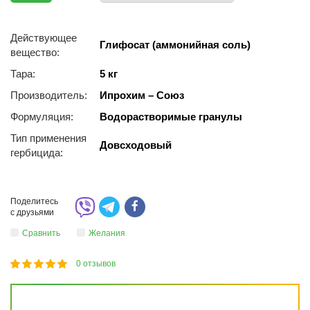
Действующее
Глифосат (аммонийная соль)
вещество:
Тара:
5 кг
Производитель:
Ипрохим – Союз
Формуляция:
Водорастворимые гранулы
Тип применения
Довсходовый
гербицида:
Поделитесь
с друзьями
Сравнить
Желания
0
отзывов
1
2
3
4
5
100