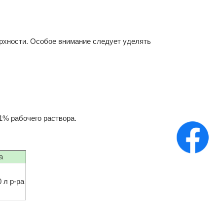
рхности. Особое внимание следует уделять
1% рабочего раствора.
а
 л р-ра