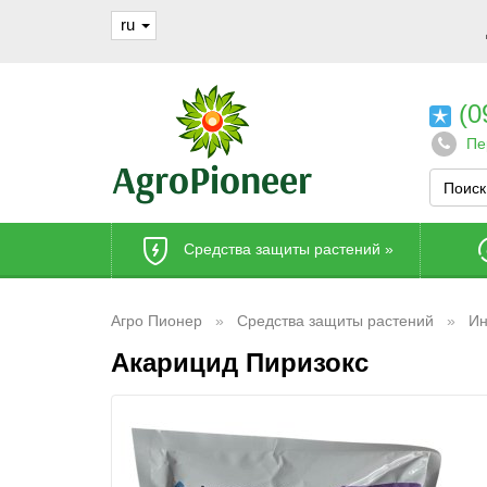
ru
(0
Пе
Средства защиты растений
»
Агро Пионер
Средства защиты растений
Ин
Акарицид Пиризокс