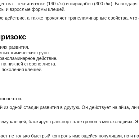
тва – гекситиазокс (140 г/кг) и пиридабен (300 г/кг). Благодар
мфы и взрослые формы клещей.
ое действие, а также проявляет трансламинарные свойства, что
иризокс
иях развития.
зных химических групп.
трансламинарное действие.
 на нижней стороне листа.
 поколения клещей.
мпонентов.
 из одной стадии развития в другую. Он действует на яйца, ли
ему клещей, блокируя транспорт электронов в митохондриях. 
ает не только быстрый контроль имеющейся популяции, но и п