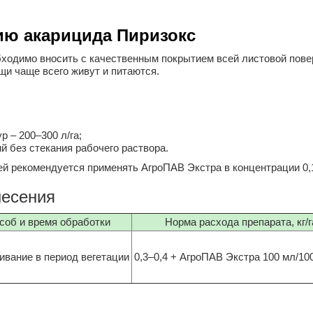
ию акарицида Пиризокс
ходимо вносить с качественным покрытием всей листовой пове
щи чаще всего живут и питаются.
 – 200–300 л/га;
й без стекания рабочего раствора.
й рекомендуется применять АгроПАВ Экстра в концентрации 0,
несения
соб и время обработки
Норма расхода препарата, кг/г
вание в период вегетации
0,3–0,4 + АгроПАВ Экстра 100 мл/100