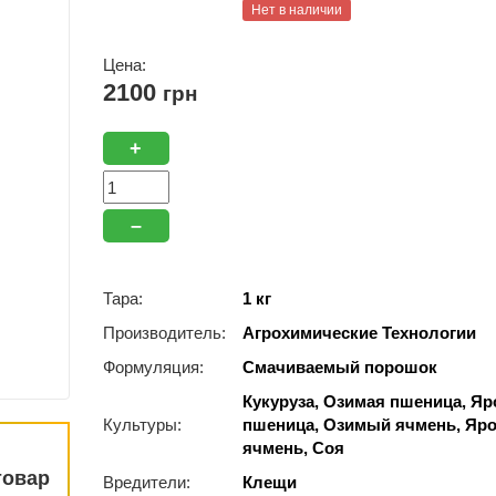
Нет в наличии
Цена:
2100
грн
+
–
Тара:
1 кг
Производитель:
Агрохимические Технологии
Формуляция:
Смачиваемый порошок
Кукуруза, Озимая пшеница, Яр
Культуры:
пшеница, Озимый ячмень, Яр
ячмень, Соя
товар
Вредители:
Клещи