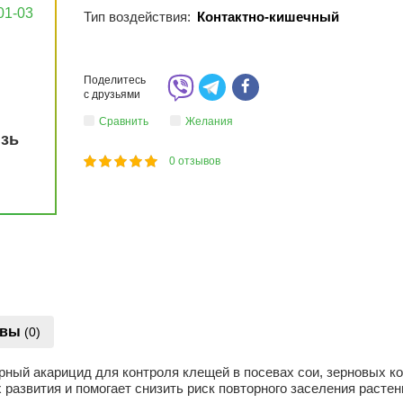
01-03
Тип воздействия:
Контактно-кишечный
Поделитесь
с друзьями
Сравнить
Желания
язь
0
отзывов
1
2
3
4
5
100
ывы
(0)
рный акарицид для контроля клещей в посевах сои, зерновых ко
развития и помогает снизить риск повторного заселения растен