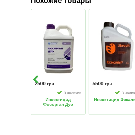
Похожие товары
2500
5500
грн
грн
В наличии
В нали
Инсектицид
Инсектицид Эскал
Фосорган Дуо