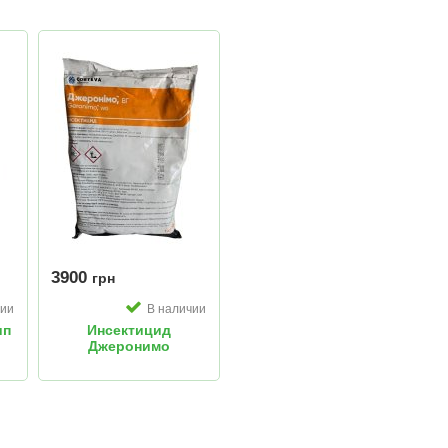
3900
грн
чии
В наличии
ип
Инсектицид
Джеронимо