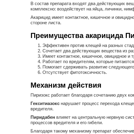
В состав препарата входят два действующих вещес
комплексно: воздействует на яйца, личинки, ни
Акарицид имеет контактное, кишечное и овицидн
стороне листа.
Преимущества акарицида П
Эффективен против клещей на разных стад
Сочетает два действующих вещества из ра
Имеет контактное, кишечное, овицидное и 
Работает по вредителям, которые питаются
Помогает сдерживать развитие следующего
Отсутствует фитотоксичность.
Механизм действия
Пиризокс работает благодаря сочетанию двух ко
Гекситиазокс
нарушает процесс перехода клещей
вредителя.
Пиридабен
влияет на центральную нервную сист
процессов вредителя и его гибели.
Благодаря такому механизму препарат обеспечив