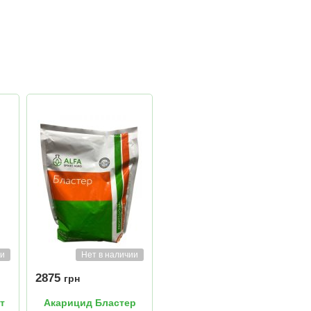
ии
Нет в наличии
2875
грн
т
Акарицид Бластер