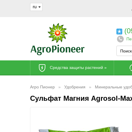
ru
(0
Пе
Средства защиты растений
»
Агро Пионер
Удобрения
Минеральные удо
Сульфат Магния Agrosol-Ma