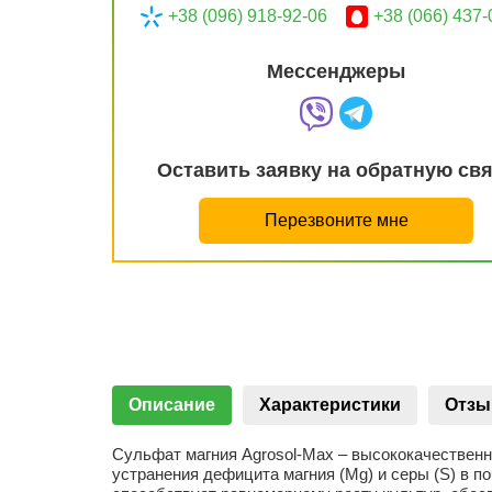
+38 (096) 918-92-06
+38 (066) 437-
Мессенджеры
Оставить заявку на обратную св
Перезвоните мне
Описание
Характеристики
Отз
Сульфат магния Agrosol-Max – высококачествен
устранения дефицита магния (Mg) и серы (S) в п