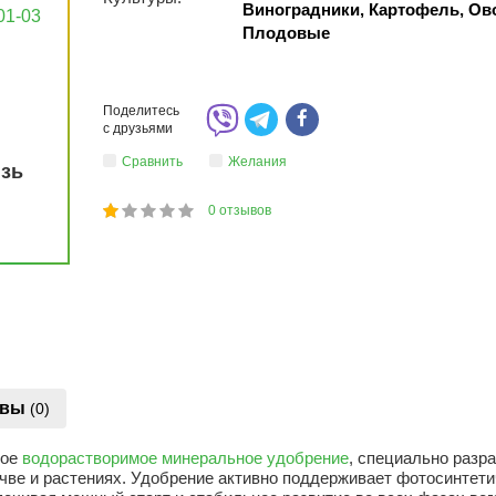
Виноградники, Картофель, О
01-03
Плодовые
Поделитесь
с друзьями
Сравнить
Желания
язь
0
отзывов
1
2
3
4
5
20
ывы
(0)
ное
водорастворимое минеральное удобрение
, специально разр
очве и растениях. Удобрение активно поддерживает фотосинтет