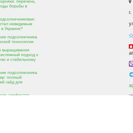
орняки: перечень,
тоды борьбы в
г
подсолнечниковая:
у
 стал невидимым
 в Украине?
ие подсолнечника
еской технологии
я выращивания
а
: системный подход к
олю и стабильному
ие подсолнечника
ар: полный
ий гайд для
a
соль глифосата
I
я соль глифосата