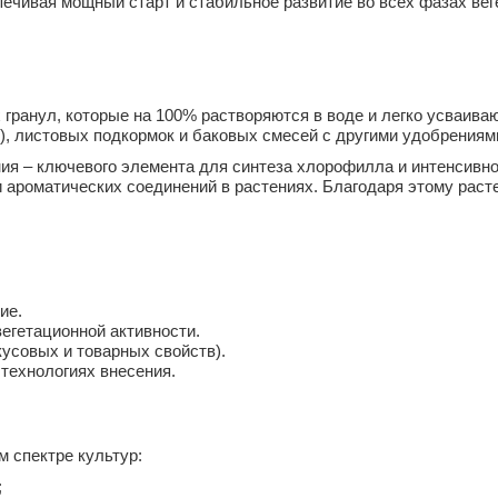
печивая мощный старт и стабильное развитие во всех фазах ве
гранул, которые на 100% растворяются в воде и легко усваив
), листовых подкормок и баковых смесей с другими удобрениям
ия – ключевого элемента для синтеза хлорофилла и интенсивног
и ароматических соединений в растениях. Благодаря этому рас
ие.
егетационной активности.
кусовых и товарных свойств).
 технологиях внесения.
м спектре культур:
;