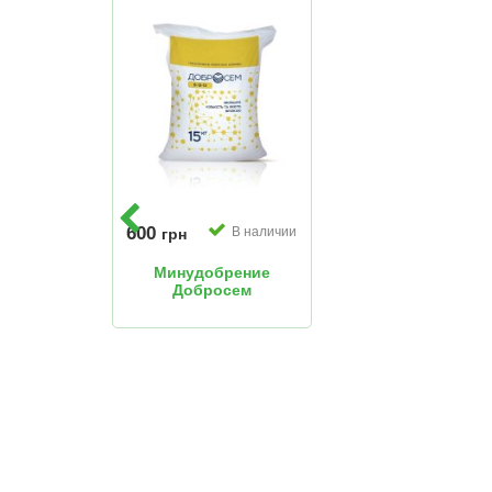
600
В наличии
грн
Минудобрение
Добросем