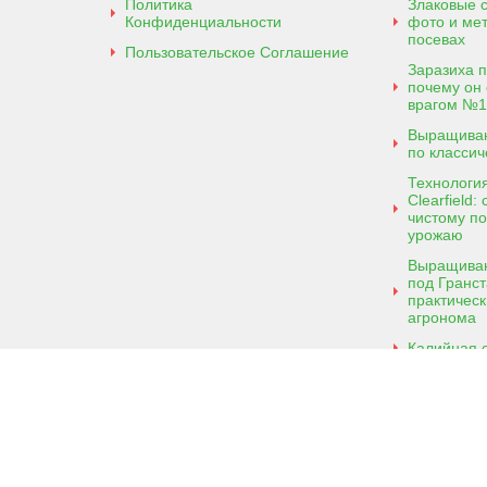
Политика
Злаковые с
Конфиденциальности
фото и ме
посевах
Пользовательское Соглашение
Заразиха 
почему он
врагом №1
Выращиван
по классич
Технологи
Clearfield
чистому п
урожаю
Выращиван
под Гранст
практическ
агронома
Калийная 
Аммонийна