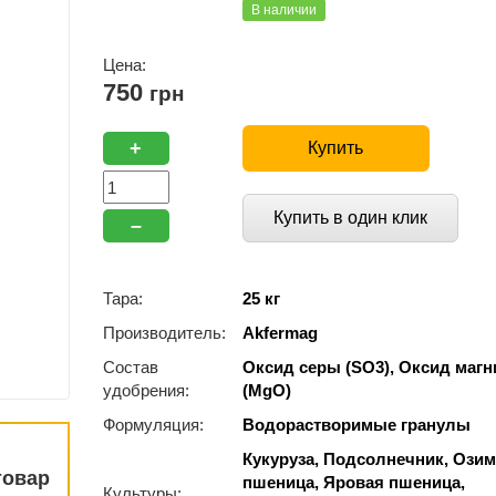
В наличии
Цена:
750
грн
+
Купить
Купить в один клик
–
Тара:
25 кг
Производитель:
Akfermag
Состав
Оксид серы (SO3), Оксид магн
удобрения:
(MgO)
Формуляция:
Водорастворимые гранулы
Кукуруза, Подсолнечник, Ози
товар
пшеница, Яровая пшеница,
Культуры: