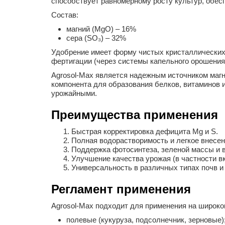
способствует равномерному росту культур, обес
Состав:
магний (MgO) – 16%
сера (SO₃) – 32%
Удобрение имеет форму чистых кристаллических 
фертигации (через системы капельного орошения
Agrosol-Max является надежным источником магн
компонента для образования белков, витаминов 
урожайными.
Преимущества применения
Быстрая корректировка дефицита Mg и S.
Полная водорастворимость и легкое внесен
Поддержка фотосинтеза, зеленой массы и в
Улучшение качества урожая (в частности в
Универсальность в различных типах почв и
Регламент применения
Agrosol-Max подходит для применения на широко
полевые (кукуруза, подсолнечник, зерновые)