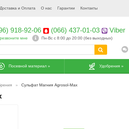
Доставка и Оплата
О нас
Гарантии
Контакты
96) 918-92-06
(066) 437-01-03
Viber
резвоните мне
Пн-Вс с 8:00 до 20:00 (без выходных)
Посевной материал
»
Удобрения
»
брения
Сульфат Магния Agrosol-Max
x