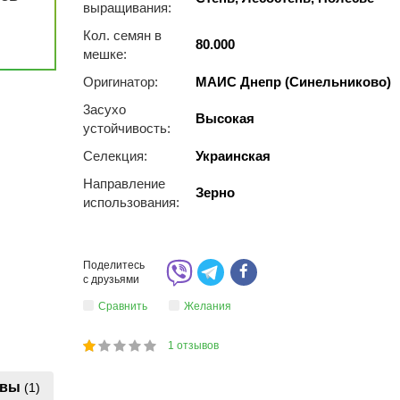
выращивания:
Кол. семян в
80.000
мешке:
Оригинатор:
МАИС Днепр (Синельниково)
3acуxo
Высокая
уcтoйчивocть:
Селекция:
Украинская
Направление
Зерно
использования:
Поделитесь
с друзьями
Сравнить
Желания
1
отзывов
1
2
3
4
5
20
ывы
(1)