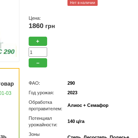
Нет в наличии
Цена:
1860
грн
+
–
ФАО:
290
товар
Год урожая:
2023
01-03
Обработка
Алиос + Семафор
протравителем:
Потенциал
140 ц/га
урожайности:
Зоны
язь
Степь, Лесостепь, Полесье