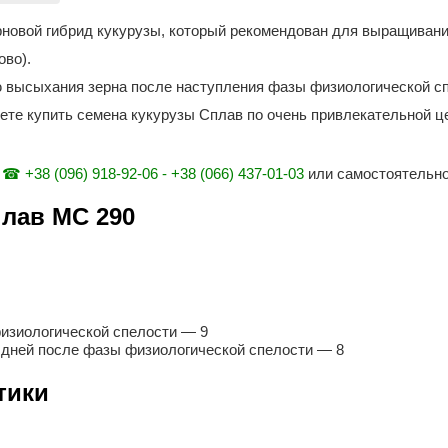
овой гибрид кукурузы, который рекомендован для выращивания
ово).
ю высыхания зерна после наступления фазы физиологической с
те купить семена кукурузы Сплав по очень привлекательной цене
.
☎ +38 (096) 918-92-06 - +38 (066) 437-01-03
или самостоятельно 
плав МС 290
физиологической спелости ― 9
0 дней после фазы физиологической спелости ― 8
тики