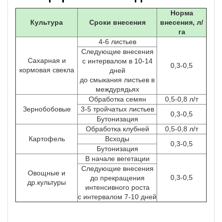
Норма
Культура
Сроки внесения
внесения, л/
га
4-6 листьев
Следующие внесения
Сахарная и
с интервалом в 10-14
0,3-0,5
кормовая свекла
дней
до смыкания листьев в
междурядьях
Обработка семян
0,5-0,8 л/т
Зернобобовые
3-5 тройчатых листьев
0,3-0,5
Бутонизация
Обработка клубней
0,5-0,8 л/т
Картофель
Всходы
0,3-0,5
Бутонизация
В начале вегетации
Следующие внесения
Овощные и
0,3-0,5
до прекращения
др.культуры
интенсивного роста
с интервалом 7-10 дней