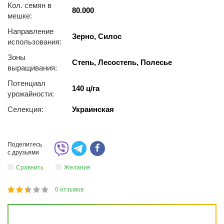
Кол. семян в
80.000
мешке:
Направление
Зерно, Силос
использования:
Зоны
Степь, Лесостепь, Полесье
выращивания:
Потенциал
140 ц/га
урожайности:
Селекция:
Украинская
Поделитесь
с друзьями
Сравнить
Желания
0
отзывов
1
2
3
4
5
47