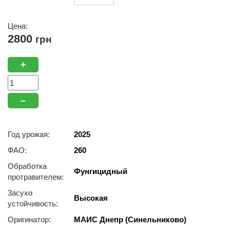
Цена:
2800
грн
+
–
Год урожая:
2025
ФАО:
260
Обработка
Фунгицидный
протравителем:
3acуxo
Высокая
уcтoйчивocть:
Оригинатор:
МАИС Днепр (Синельниково)