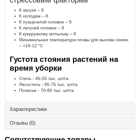
К засухе – 8
К холодам – 8
К пузырчатой головне – 9
К летучей головне – 9
К кукурузному мотыльку – 8
Минимальная температура почвы для высева семян
– +10-12 °С
Густота стояния растений на
время уборки
Степь - 45-55 тыс. шт/га
Лесостепь - 65-75 тыс. шт/га
Полесье - 70-80 тыс. шт/га
Характеристики
Отзывы
(0)
Сопутствующие товары