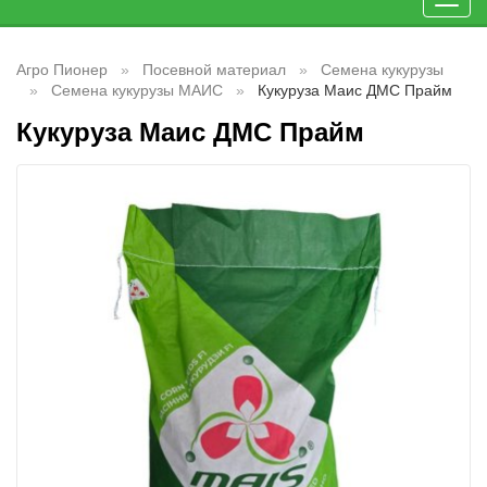
Toggl
navig
Агро Пионер
Посевной материал
Семена кукурузы
Семена кукурузы МАИС
Кукуруза Маис ДМС Прайм
Кукуруза Маис ДМС Прайм