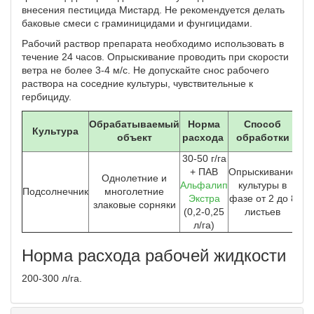
внесения пестицида Мистард. Не рекомендуется делать
баковые смеси с граминицидами и фунгицидами.
Рабочий раствор препарата необходимо использовать в
течение 24 часов. Опрыскивание проводить при скорости
ветра не более 3-4 м/с. Не допускайте снос рабочего
раствора на соседние культуры, чувствительные к
гербициду.
Ма
Обрабатываемый
Норма
Способ
Культура
к
объект
расхода
обработки
о
30-50 г/га
+ ПАВ
Опрыскивание
Однолетние и
Альфалип
культуры в
Подсолнечник
многолетние
Экстра
фазе от 2 до 8
злаковые сорняки
(0,2-0,25
листьев
л/га)
Норма расхода рабочей жидкости
200-300 л/га.