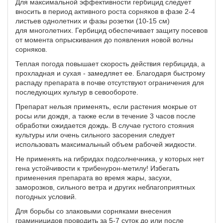
Для максимальной эффективности гербицид следует
вносить в период активного роста сорняков в фазе 2-4
листьев однолетних и фазы розетки (10-15 см)
для многолетних. Гербицид обеспечивает защиту посевов
от момента опрыскивания до появления новой волны
сорняков.
Теплая погода повышает скорость действия гербицида, а
прохладная и сухая - замедляет ее. Благодаря быстрому
распаду препарата в почве отсутствуют ограничения для
последующих культур в севообороте.
Препарат нельзя применять, если растения мокрые от
росы или дождя, а также если в течение 3 часов после
обработки ожидается дождь. В случае густого стояния
культуры или очень сильного засорения следует
использовать максимальный объем рабочей жидкости.
Не применять на гибридах подсолнечника, у которых нет
гена устойчивости к трибенурон-метилу! Избегать
применения препарата во время жары, засухи,
заморозков, сильного ветра и других неблагоприятных
погодных условий.
Для борьбы со злаковыми сорняками внесения
граминицидов проводить за 5-7 суток до или после