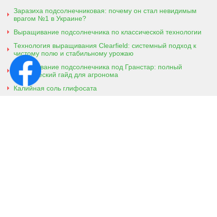
Заразиха подсолнечниковая: почему он стал невидимым
врагом №1 в Украине?
Выращивание подсолнечника по классической технологии
Технология выращивания Clearfield: системный подход к
чистому полю и стабильному урожаю
Выращивание подсолнечника под Гранстар: полный
практический гайд для агронома
Калийная соль глифосата
Аммонийная соль глифосата
Контактная информация
г. Кобеляки, Полтавская обл. 39200
ул. Броварская, 7
+38 (096) 918-92-06
+38 (066) 437-01-03
(консультация агронома для