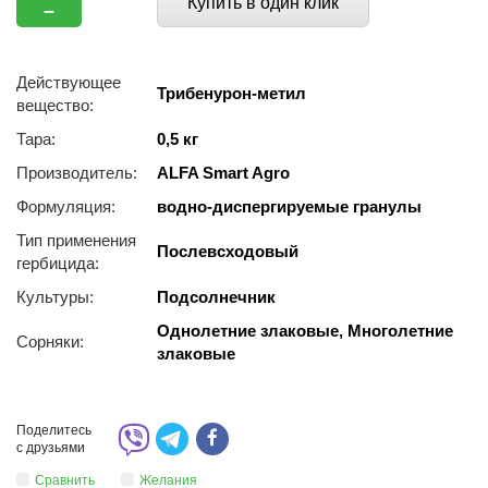
Купить в один клик
–
Действующее
Трибенурон-метил
вещество:
Тара:
0,5 кг
Производитель:
ALFA Smart Agro
Формуляция:
водно-диспергируемые гранулы
Тип применения
Послевсходовый
гербицида:
Культуры:
Подсолнечник
Однолетние злаковые, Многолетние
Сорняки:
злаковые
Поделитесь
с друзьями
Сравнить
Желания