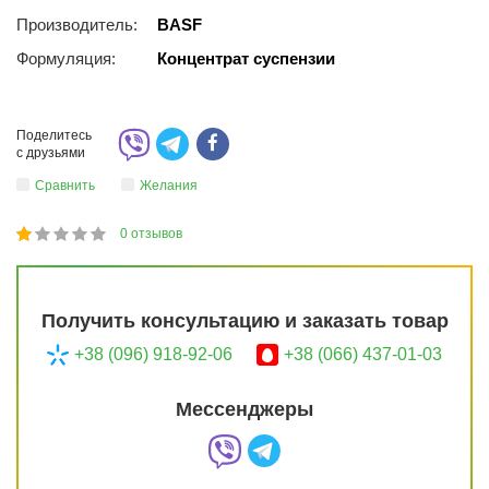
Производитель:
BASF
Формуляция:
Концентрат суспензии
Поделитесь
с друзьями
Сравнить
Желания
0
отзывов
1
2
3
4
5
20
Получить консультацию и заказать товар
+38 (096) 918-92-06
+38 (066) 437-01-03
Мессенджеры