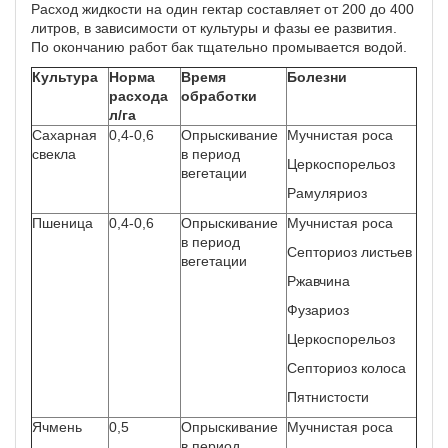
Расход жидкости на один гектар составляет от 200 до 400
литров, в зависимости от культуры и фазы ее развития.
По окончанию работ бак тщательно промывается водой.
Культура
Норма
Время
Болезни
расхода
обработки
л/га
Сахарная
0,4-0,6
Опрыскивание
Мучнистая роса
свекла
в период
Церкоспорельоз
вегетации
Рамуляриоз
Пшеница
0,4-0,6
Опрыскивание
Мучнистая роса
в период
Септориоз листьев
вегетации
Ржавчина
Фузариоз
Церкоспорельоз
Септориоз колоса
Пятнистости
Ячмень
0,5
Опрыскивание
Мучнистая роса
в период