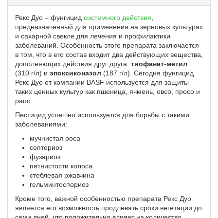
Рекс Дуо – фунгицид
системного действия
,
предназначенный для применения на зерновых культурах
и сахарной свекле для лечения и профилактики
заболеваний. Особенность этого препарата заключается
в том, что в его состав входит два действующих вещества,
дополняющих действия друг друга:
тиофанат-метил
(310 г/л) и
эпоксиконазол
(187 г/л). Сегодня фунгицид
Рекс Дуо от компании BASF используется для защиты
таких ценных культур как пшеница, ячмень, овсо, просо и
рапс.
Пестицид успешно используется для борьбы с такими
заболеваниями:
мучнистая роса
септориоз
фузариоз
пятнистости колоса
стеблевая ржавчина
гельминтоспориоз
Кроме того, важной особенностью препарата Рекс Дуо
является его возможность продлевать сроки вегетации до
семи дней, что положительно влияет на количество