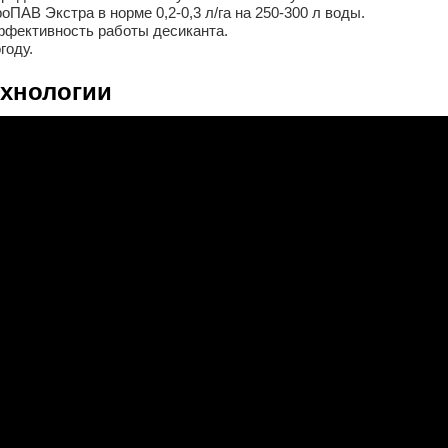
АВ Экстра в норме 0,2-0,3 л/га на 250-300 л воды.
ффективность работы десиканта.
году.
ехнологии