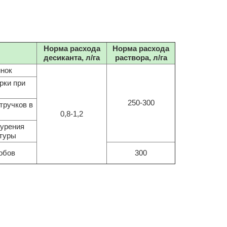
Норма расхода
Норма расхода
десиканта, л/га
раствора, л/га
инок
рки при
250-300
тручков в
0,8-1,2
бурения
ьтуры
обов
300