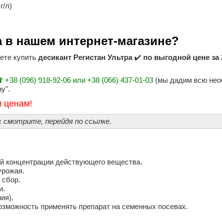
г/л)
ра в нашем интернет-магазине?
жете купить
десикант Регистан Ультра
✔️
по выгодной цене за 
 +38 (096) 918-92-06 или +38 (066) 437-01-03
(мы дадим всю нео
у".
 ценам!
х смотрите, перейдя по ссылке.
й концентрации действующего вещества.
урожая.
 сбор.
и.
ия).
возможность применять препарат на семенных посевах.