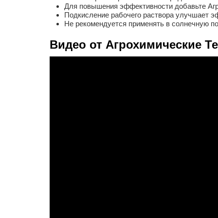
Для повышения эффективности добавьте АгроП
Подкисление рабочего раствора улучшает э
Не рекомендуется применять в солнечную по
Видео от Агрохимические Т