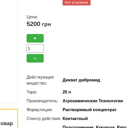
Нет в наличии
Цена:
5200
грн
+
–
Действующее
Дикват дибромид
вещество:
Тара:
20 л
Производитель:
Агрохимические Технологии
Формуляция:
Растворимый концентрат
Спектр действия:
Контактный
товар
Подсолнечник, Кукуруза, Рапс,