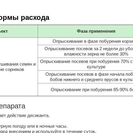
ормы расхода
ект
Фаза применения
Опрыскивание в фазе побурения корз
Опрыскивание посевов за 2 недели до убо
влажности зерна не более 30%
Опрыскивание посевов при побурения 70% с
ушивания семян и
культуре
ие сорняков
Опрыскивание посевов в фазе начала по
бобов нижнего и среднего ярусов в кул
Опрыскивание при побурения 85-90% б
епарата
ет действие десиканта.
рную погоду или в ночные часы.
ред внесением и используйте в течение суток.