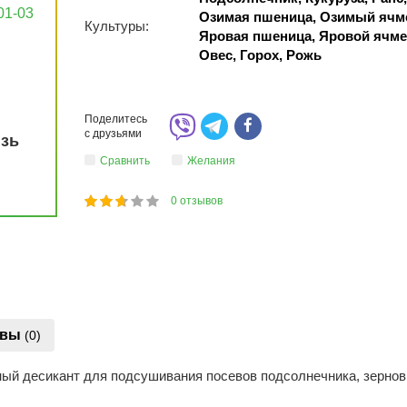
01-03
Озимая пшеница, Озимый ячм
Культуры:
Яровая пшеница, Яровой ячме
Овес, Горох, Рожь
Поделитесь
с друзьями
язь
Сравнить
Желания
0
отзывов
1
2
3
4
5
52
ывы
(0)
ный десикант для подсушивания посевов подсолнечника, зерновы