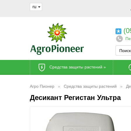
ru
(0
Пе
Средства защиты растений
»
Агро Пионер
Средства защиты растений
Де
Десикант Регистан Ультра