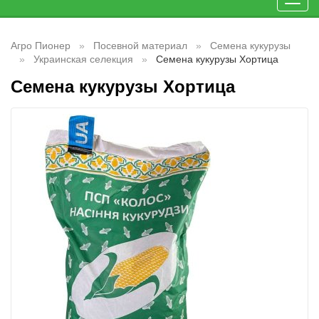
Toggl
navig
Агро Пионер
Посевной материал
Семена кукурузы
Украинская селекция
Семена кукурузы Хортица
Семена кукурузы Хортица