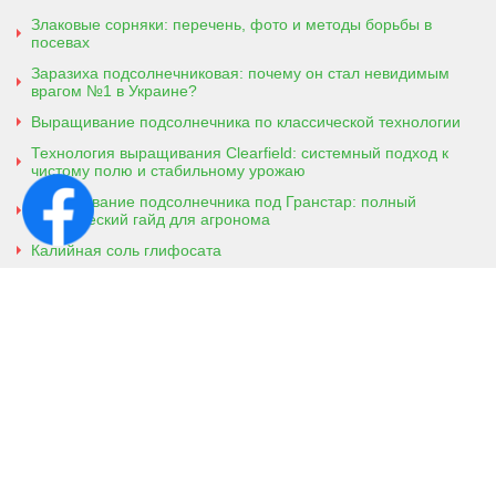
Злаковые сорняки: перечень, фото и методы борьбы в
посевах
Заразиха подсолнечниковая: почему он стал невидимым
врагом №1 в Украине?
Выращивание подсолнечника по классической технологии
Технология выращивания Clearfield: системный подход к
чистому полю и стабильному урожаю
Выращивание подсолнечника под Гранстар: полный
практический гайд для агронома
Калийная соль глифосата
Аммонийная соль глифосата
Контактная информация
г. Кобеляки, Полтавская обл. 39200
ул. Броварская, 7