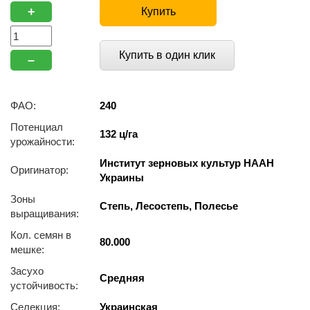
+
Купить
Купить в один клик
–
ФАО:
240
Потенциал
132 ц/га
урожайности:
Институт зерновых культур НААН
Оригинатор:
Украины
Зоны
Степь, Лесостепь, Полесье
выращивания:
Кол. семян в
80.000
мешке:
3acуxo
Средняя
уcтoйчивocть:
Селекция:
Украинская