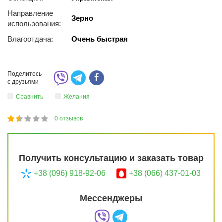
Направление
Зерно
использования:
Влагоотдача:
Очень быстрая
Поделитесь
с друзьями
Сравнить
Желания
0
отзывов
1
2
3
4
5
29
Получить консультацию и заказать товар
+38 (096) 918-92-06
+38 (066) 437-01-03
Мессенджеры