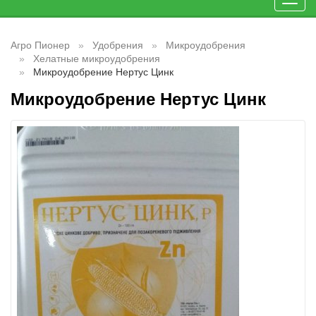
Toggl
navig
Агро Пионер
Удобрения
Микроудобрения
Хелатные микроудобрения
Микроудобрение Нертус Цинк
Микроудобрение Нертус Цинк