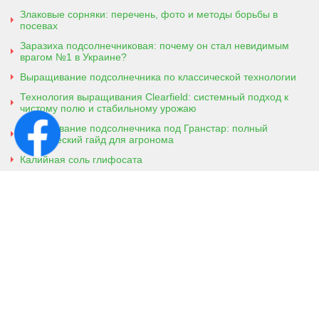
Злаковые сорняки: перечень, фото и методы борьбы в
посевах
Заразиха подсолнечниковая: почему он стал невидимым
врагом №1 в Украине?
Выращивание подсолнечника по классической технологии
Технология выращивания Clearfield: системный подход к
чистому полю и стабильному урожаю
Выращивание подсолнечника под Гранстар: полный
практический гайд для агронома
Калийная соль глифосата
Аммонийная соль глифосата
Контактная информация
г. Кобеляки, Полтавская обл. 39200
ул. Броварская, 7