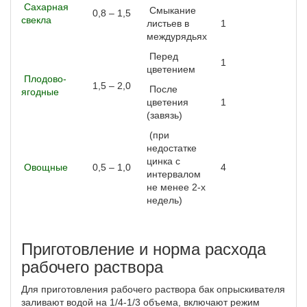
Сахарная
Смыкание
0,8 – 1,5
свекла
листьев в
1
междурядьях
Перед
1
цветением
Плодово-
1,5 – 2,0
После
ягодные
цветения
1
(завязь)
(при
недостатке
цинка с
Овощные
0,5 – 1,0
4
интервалом
не менее 2-х
недель)
Приготовление и норма расхода
рабочего раствора
Для приготовления рабочего раствора бак опрыскивателя
заливают водой на 1/4-1/3 объема, включают режим