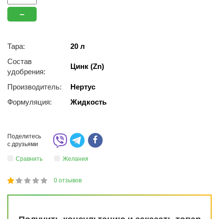
–
Тара:
20 л
Состав
Цинк (Zn)
удобрения:
Производитель:
Нертус
Формуляция:
Жидкость
Поделитесь
с друзьями
Сравнить
Желания
0
отзывов
1
2
3
4
5
20