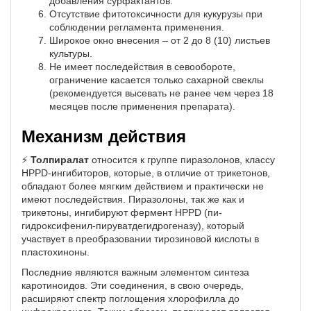
добавления сурфактантов.
Отсутствие фитотоксичности для кукурузы при
соблюдении регламента применения.
Широкое окно внесения – от 2 до 8 (10) листьев
культуры.
Не имеет последействия в севообороте,
ограничение касается только сахарной свеклы
(рекомендуется высевать не ранее чем через 18
месяцев после применения препарата).
Механизм действия
⚡
Толпиралат
относится к группе пиразолонов, классу
HPPD-ингибиторов, которые, в отличие от трикетонов,
обладают более мягким действием и практически не
имеют последействия. Пиразолоны, так же как и
трикетоны, ингибируют фермент HPPD (пи-
гидроксифенил-пируватдегидрогеназу), который
участвует в преобразовании тирозиновой кислоты в
пластохиноны.
Последние являются важным элементом синтеза
каротиноидов. Эти соединения, в свою очередь,
расширяют спектр поглощения хлорофилла до