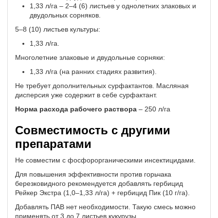
1,33 л/га – 2–4 (6) листьев у однолетних злаковых и
двудольных сорняков.
5–8 (10) листьев культуры:
1,33 л/га.
Многолетние злаковые и двудольные сорняки:
1,33 л/га (на ранних стадиях развития).
Не требует дополнительных сурфактантов. Масляная
дисперсия уже содержит в себе сурфактант.
Норма расхода рабочего раствора
– 250 л/га
Совместимость с другими
препаратами
Не совместим с фосфорорганическими инсектицидами.
Для повышения эффективности против горьчака
березковидного рекомендуется добавлять гербицид
Рейкер Экстра (1,0–1,33 л/га) + гербицид Пик (10 г/га).
Добавлять ПАВ нет необходимости. Такую смесь можно
применять от 3 до 7 листьев кукурузы.