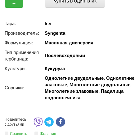
Купить в один клик
–
Тара:
5 л
Производитель:
Syngenta
Формуляция:
Масляная дисперсия
Тип применения
Послевсходовый
гербицида:
Культуры:
Кукуруза
Однолетние двудольные, Однолетние
злаковые, Многолетние двудольные,
Сорняки:
Многолетние злаковые, Падалица
подсолнечника
Поделитесь
с друзьями
Сравнить
Желания