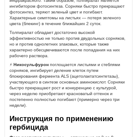
инфракрасного. Таким образом, толпиралат является
ингибитором фотосинтеза. Сорняки быстро прекращают
фотосинтез, теряют зеленый цвет и погибают.
Характерные симптомы на листьях — потеря зеленого
цвета (блекинг) в течение ближайших 2 суток.
Толпиралат обладает достаточно высокой
эффективностью не только против двудольных сорняков,
но и против однолетних злаковых, которые также
характерно обесцвечиваются после попадания на них
рабочего раствора.
⚡
Никосульфурон
поглощается листьями и стеблями
сорняков, ингибирует деление клеток путем
блокирования фермента ALS (ацетолактатсинтетазы),
участвующего в синтезе основных аминокислот. Сорняки
быстро прекращают рост и конкуренцию с культурой,
через неделю приобретают красноватый оттенок и
постепенно полностью погибают (примерно через три
недели).
Инструкция по применению
гербицида